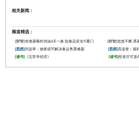
相关新闻：
频道精选：
·
·
[财智]
肯德基曝炸鸡油4天一换 陷食品安全N重门
[财智]
忽悠不断 黑
·
·
[思想]
刘远举：抽签或可解决春运售票难题
[思想]
高连奎：福
·
·
[读书]
《五常学经济》
[读书]
投资尽可逆