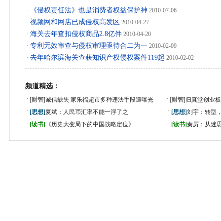
《侵权责任法》也是消费者权益保护神
·
2010-07-06
视频网和网店已成侵权高发区
·
2010-04-27
海关去年查扣侵权商品2.8亿件
·
2010-04-20
专利无效审查与侵权审理亟待合二为一
·
2010-02-09
去年哈尔滨海关查获知识产权侵权案件119起
·
2010-02-02
频道精选：
·
·
[财智]
诚信缺失 家乐福超市多种违法手段遭曝光
[财智]
归真堂创业板
·
·
[思想]
夏斌：人民币汇率不能一浮了之
[思想]
刘宇：转型
·
·
[读书]
《历史大变局下的中国战略定位》
[读书]
秦厉：从迷