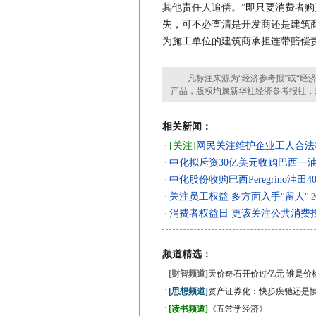
其他责任人追偿。”即只要消费者购
失，可不必查清是开发商还是建筑
为施工单位的建筑商承担连带赔偿
凡标注来源为“经济参考报”或“经济
产品，版权均属新华社经济参考报社，
相关新闻：
[关注]
网民关注维护企业工人合法
·
中化拟斥资30亿美元收购巴西一油
·
中化股份收购巴西Peregrino油田
·
关注员工权益 多方面入手"留人"
·
2
消费者权益日 更该关注公共消费
·
频道精选：
·
[财智频道]
天价奇石开价过亿元 谁是价
·
[思想频道]
资产证券化：快步疾驰还是
·
[读书频道]
《五常学经济》