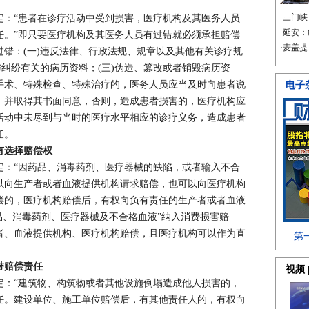
“患者在诊疗活动中受到损害，医疗机构及其医务人员
任。”即只要医疗机构及其医务人员有过错就必须承担赔偿
错：(一)违反法律、行政法规、规章以及其他有关诊疗规
与纠纷有关的病历资料；(三)伪造、篡改或者销毁病历资
手术、特殊检查、特殊治疗的，医务人员应当及时向患者说
，并取得其书面同意，否则，造成患者损害的，医疗机构应
活动中未尽到与当时的医疗水平相应的诊疗义务，造成患者
任。
有选择赔偿权
“因药品、消毒药剂、医疗器械的缺陷，或者输入不合
以向生产者或者血液提供机构请求赔偿，也可以向医疗机构
偿的，医疗机构赔偿后，有权向负有责任的生产者或者血液
品、消毒药剂、医疗器械及不合格血液”纳入消费损害赔
者、血液提供机构、医疗机构赔偿，且医疗机构可以作为直
带赔偿责任
“建筑物、构筑物或者其他设施倒塌造成他人损害的，
任。建设单位、施工单位赔偿后，有其他责任人的，有权向