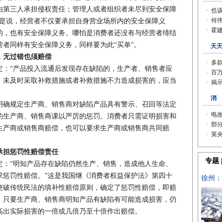
由第三人承担侵权责任；管理人或者组织者未尽到安全保障
即是说，经营者不仅要承担自身营业场所内的安全保障义
的，也有安全保障义务。哪怕是消费者还没有与经营者缔结
者同样有安全保障义务，同样要为此“买单”。
，无过错也须赔偿
“产品投入流通后发现存在缺陷的，生产者、销售者应
。未及时采取补救措施或者补救措施不力造成损害的，应当
确规定生产商、销售商对缺陷产品具有警示、召回等法定
的生产商、销售商课以严厉的惩罚。消费者只需证明损害和
生产商或销售商赔偿，也可以要求生产商或销售商共同赔
承担惩罚性赔偿责任
“明知产品存在缺陷仍然生产、销售，造成他人生命、
求惩罚性赔偿。”这是我国继《消费者权益保护法》第四十
突破传统民法的填补性赔偿原则，确定了惩罚性赔偿，即赔
。只要生产商、销售商明知产品有缺陷有可能造成损害，仍
高出实际损害的一倍或几倍乃至十倍作出赔偿。