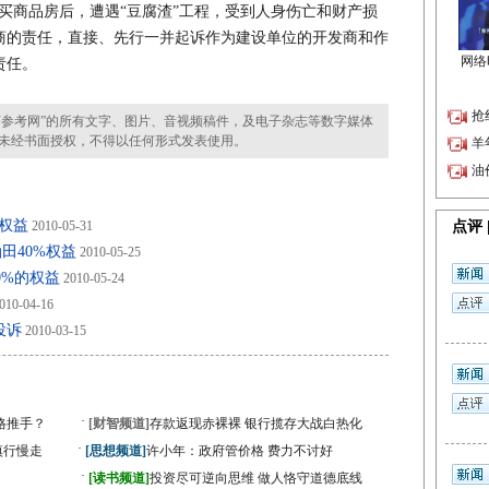
买商品房后，遭遇“豆腐渣”工程，受到人身伤亡和财产损
商的责任，直接、先行一并起诉作为建设单位的开发商和作
责任。
参考网”的所有文字、图片、音视频稿件，及电子杂志等数字媒体
未经书面授权，不得以任何形式发表使用。
权益
2010-05-31
田40%权益
2010-05-25
40%的权益
2010-05-24
010-04-16
投诉
2010-03-15
·
格推手？
[财智频道]
存款返现赤裸裸 银行揽存大战白热化
·
慎行慢走
[思想频道]
许小年：政府管价格 费力不讨好
·
[读书频道]
投资尽可逆向思维 做人恪守道德底线