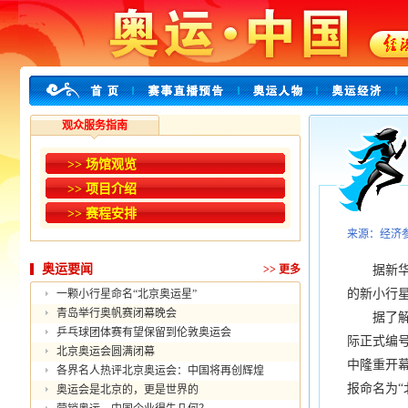
观众服务指南
>> 场馆观览
>> 项目介绍
>> 赛程安排
来源：经济
奥运要闻
>>
更多
据新华社
的新小行星
一颗小行星命名“北京奥运星”
青岛举行奥帆赛闭幕晚会
据了解，“
乒乓球团体赛有望保留到伦敦奥运会
际正式编号
北京奥运会圆满闭幕
中隆重开
各界名人热评北京奥运会：中国将再创辉煌
报命名为“
奥运会是北京的，更是世界的