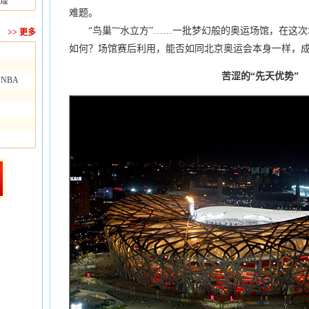
煌
难题。
“鸟巢”“水立方”……一批梦幻般的奥运场馆，在这次
>>
更多
如何？场馆赛后利用，能否如同北京奥运会本身一样，成
苦涩的“先天优势”
NBA