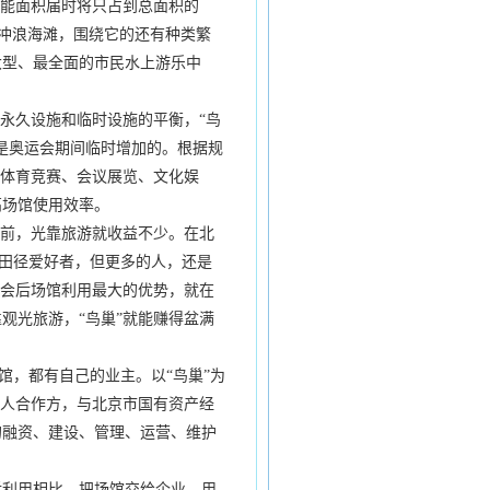
能面积届时将只占到总面积的
造冲浪海滩，围绕它的还有种类繁
大型、最全面的市民水上游乐中
永久设施和临时设施的平衡，“鸟
个是奥运会期间临时增加的。根据规
集体育竞赛、会议展览、文化娱
高场馆使用效率。
前，光靠旅游就收益不少。在北
乏田径爱好者，但更多的人，还是
运会后场馆利用最大的优势，就在
观光旅游，“鸟巢”就能赚得盆满
馆，都有自己的业主。以“鸟巢”为
目法人合作方，与北京市国有资产经
的融资、建设、管理、运营、维护
权。
利用相比，把场馆交给企业，用