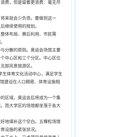
了浪费，但是留着更浪费：毫无尽
将来就会少负债。要做到这一
之后继续使用的规划。
整体布局、赛后利用、市民需
划。
与分散的原则。奥运会场馆主要
一个中心区和三个分区。中心区位
、北部风景旅游区。
学生体育文化活动中心，满足学生
场馆建设在人口稠密、体育设施相
。
的区域，奥运会后将成为一个集
域。而大学区的场馆都坐落于各大
好地填补这个空白。五棵松场馆
体育设施的紧张状况。