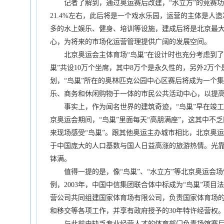
记者了解到，通过奥运赛后改建，“水立方”的竞赛功
21.4%左右，此后将是一个戏水乐园，运营的主体是人
多的水上娱乐、健身、培训等设施，建成后将是北京最
心，为将来的市场化运营管理提供广阔的发展空间。
北京奥运会主体育场“鸟巢”在设计时也充分考虑到了
巢”共设10万个坐席，其中8万个是永久性的，另外2万
划，“鸟巢”所在的奥林匹克公园中心区赛后将成为一个
乐、商务和休闲购物于一体的市民公共活动中心，以提
事实上，作为闻名世界的建筑奇迹，“鸟巢”早在竣工
京奥运会期间，“鸟巢”里面每天“高朋满座”，这其中不
来现场感受“鸟巢”。跟其他奥运主办城市相比，北京奥
于中国庞大的人口基数与国人日益高涨的旅游热情。光靠
钵满。
值得一提的是，像“鸟巢”、“水立方”等北京奥运会场
例，2003年，中国中信集团联合体中标成为“鸟巢”项
营公司共同组建国家体育场有限公司，负责国家体育场
和移交等各项工作，并享有政府授予的30年特许经营
与此前由缺乏专业经营人才的体育部门负责场馆赛后