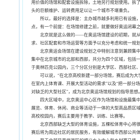
用价值的场馆和配套设施拆除，土地另行规划使用。拆
头的巨额维护、运转费用足以让一个城市不堪重负。
所以，最好的选择是：主办城市越多利用已有设施，
点，有一个前提：在场馆修建之前，就要做好奥运闭幕
北京就是这么做的——在奥运场馆建设的初期，就从
求、社区配套和市场运营等方面予以充分考虑和统一规
北京奥运会场馆在建设规划之中特别注意到兼顾集中
集中在北京城市的北部和西部，共分为四个区域，包括
于奥林匹克公园内，三个分区分别是大学区、西部社区
可以说，“在北京高校新建一部分场馆，赛后成为大
在室内上体育课、开展大型活动的需求”以及“把一部分
对缺乏的大型社区”，成为北京奥运场馆规划的指导思想
四大区域中，北京奥运中心区作为场馆和设施最集中
展览、体育、休闲、商业等活动于一体的大型高品质区
高校校园内，赛后主要用于教学、训练、比赛等。
北京西部缺乏大型的体育设施，五棵松体育中心将很
赛后将为周边社区的居民服务，有效缓解城市西部公共