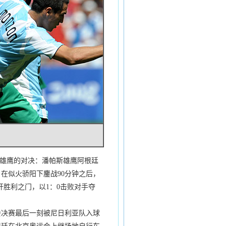
只雄鹰的对决：潘帕斯雄鹰阿根廷
在似火骄阳下鏖战90分钟之后，
开胜利之门，以1：0击败对手夺
决赛最后一刻被尼日利亚队入球