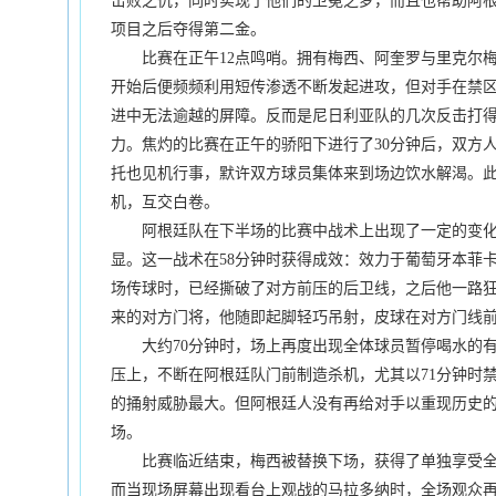
击败之仇，同时实现了他们的卫冕之梦，而且也帮助阿
项目之后夺得第二金。
比赛在正午12点鸣哨。拥有梅西、阿奎罗与里克尔梅
开始后便频频利用短传渗透不断发起进攻，但对手在禁
进中无法逾越的屏障。反而是尼日利亚队的几次反击打
力。焦灼的比赛在正午的骄阳下进行了30分钟后，双方
托也见机行事，默许双方球员集体来到场边饮水解渴。此
机，互交白卷。
阿根廷队在下半场的比赛中战术上出现了一定的变化
显。这一战术在58分钟时获得成效：效力于葡萄牙本菲
场传球时，已经撕破了对方前压的后卫线，之后他一路狂
来的对方门将，他随即起脚轻巧吊射，皮球在对方门线
大约70分钟时，场上再度出现全体球员暂停喝水的有
压上，不断在阿根廷队门前制造杀机，尤其以71分钟时禁
的捅射威胁最大。但阿根廷人没有再给对手以重现历史的
场。
比赛临近结束，梅西被替换下场，获得了单独享受全场
而当现场屏幕出现看台上观战的马拉多纳时，全场观众