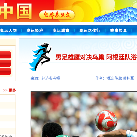
男足雄鹰对决鸟巢 阿根廷队浴
来源：经济参考报
作者：潘治 陈鹏 蔡拥军
>>
更多
牌