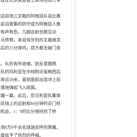
根廷在北京奥运会上继场地自行车
这前场三叉戟的阿根廷队自比赛
区前沿密集的防守成为阿根廷人推
得有声有色，几脚远射也颇见功
人马劳顿，来自匈牙利的主裁维克
后的15分钟内，双方都无破门良
，队形有所收缩，防反意图明
卡队的玛利亚在中线附近接梅西后
奔近20米，直到面前出现冲上前
前落地弹起飞入网窝。
趣一幕。此后，尼日利亚队集体
区线上的远射和84分钟时近门柱
机会，1：0的比分保持到了终
8万9千余名球迷欢呼的荣耀。
再度给予了热烈的呼喊。