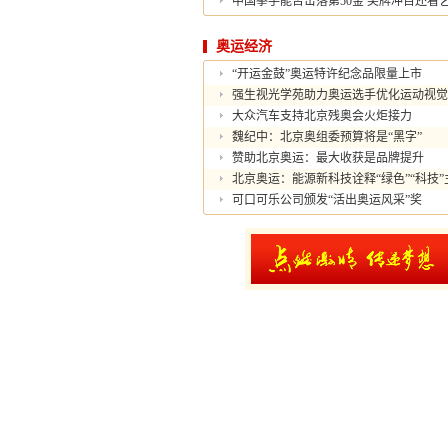
中国拳手能否击落第50金 奖牌冲百还看
奥运经济
“开运金鼓”奥运特许纪念品限量上市
强生视光学苑助力奥运选手优化运动视觉
大众汽车支持北京残奥会火炬接力
魏纪中：北京奥组委预算将是“黑字”
赞助北京奥运：最大收获是品牌提升
北京奥运：能源新科技诠释“绿色”“科技”
可口可乐公司颁发“活出奥运风采”奖