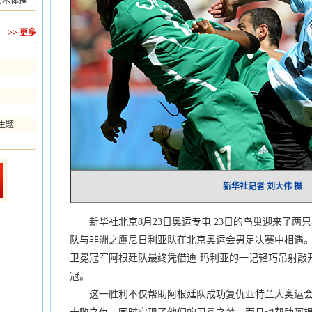
艺术体操
>>
更多
主题
新华社记者 刘大伟 摄
新华社北京8月23日奥运专电 23日的鸟巢迎来了两
队与非洲之鹰尼日利亚队在北京奥运会男足决赛中相遇。
卫冕冠军阿根廷队最终凭借迪·玛利亚的一记轻巧吊射敲
冠。
这一胜利不仅帮助阿根廷队成功复仇亚特兰大奥运会