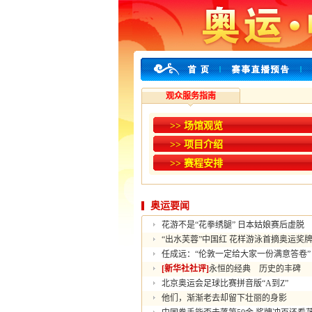
观众服务指南
>> 场馆观览
>> 项目介绍
>> 赛程安排
奥运要闻
花游不是“花拳绣腿” 日本姑娘赛后虚脱
“出水芙蓉”中国红 花样游泳首摘奥运奖
任成远：“伦敦一定给大家一份满意答卷”
[新华社社评]
永恒的经典 历史的丰碑
北京奥运会足球比赛拼音版“A到Z”
他们，渐渐老去却留下壮丽的身影