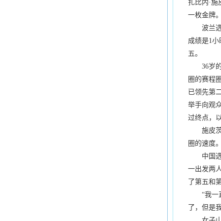
扎比内·施
一枚金牌
波兰选手
成绩是1小
五。
36岁的
圈的赛程
已领先第
举手向观
过终点，
施皮茨在
圈的速度
中国选手
一出发两
了第五和
“我一直
了，但是
女子山地越