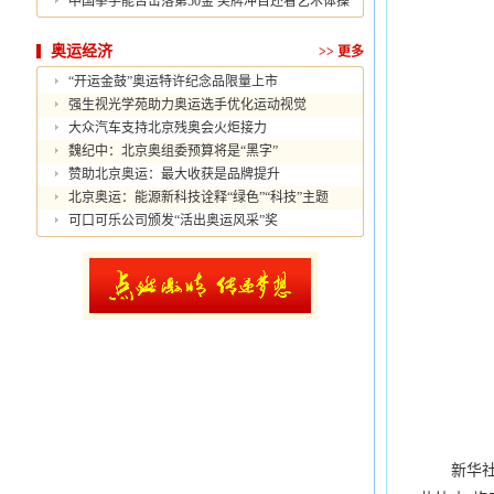
中国拳手能否击落第50金 奖牌冲百还看艺术体操
奥运经济
>>
更多
“开运金鼓”奥运特许纪念品限量上市
强生视光学苑助力奥运选手优化运动视觉
大众汽车支持北京残奥会火炬接力
魏纪中：北京奥组委预算将是“黑字”
赞助北京奥运：最大收获是品牌提升
北京奥运：能源新科技诠释“绿色”“科技”主题
可口可乐公司颁发“活出奥运风采”奖
新华社北