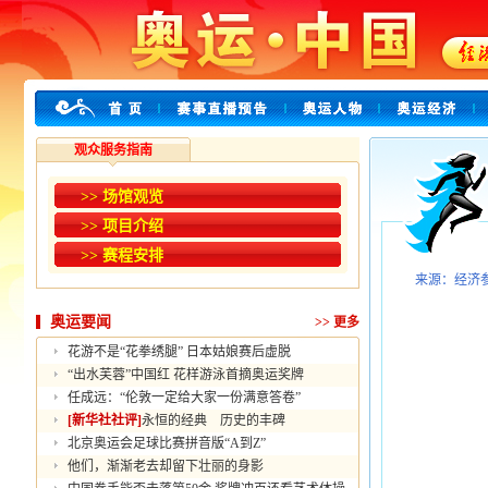
观众服务指南
>> 场馆观览
>> 项目介绍
>> 赛程安排
来源：经济
奥运要闻
>>
更多
花游不是“花拳绣腿” 日本姑娘赛后虚脱
“出水芙蓉”中国红 花样游泳首摘奥运奖牌
任成远：“伦敦一定给大家一份满意答卷”
[新华社社评]
永恒的经典 历史的丰碑
北京奥运会足球比赛拼音版“A到Z”
他们，渐渐老去却留下壮丽的身影