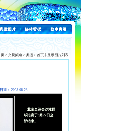
首页
>
文摘频道
>
奥运
>
首页未显示图片列表
日期： 2008-08-23
北京奥运会沙滩排
球比赛于8月22日全
部结束。