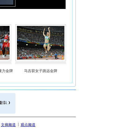
米接力金牌
马吉获女子跳远金牌
文摘频道
观点频道