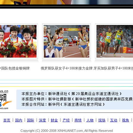
中国队包揽金银铜牌
俄罗斯队获女子4×100米接力金牌
牙买加队获男子4×100
首页
国内
国际
深度
财金
产经
商情
人物
现场
互动
视角
Copyright (C) 2000-2008 XINHUANET.com, All Rights Reserved