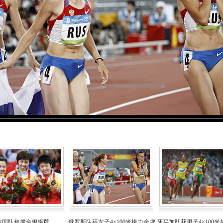
中国队包揽金银铜牌
俄罗斯队获女子4×100米接力金牌
牙买加队获男子4×100