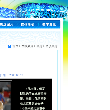
首页
>
文摘频道
>
奥运
>
图说奥运
日期： 2008-08-23
8月22日，俄罗
斯队选手在比赛后庆
祝。当日，俄罗斯队
在北京奥运会女子
4×100米接力决赛中