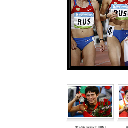
非冠军 同英雄[组图]