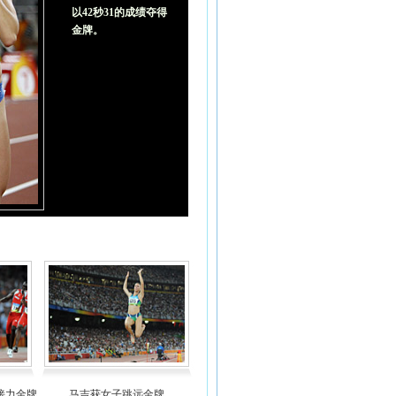
以42秒31的成绩夺得
金牌。
米接力金牌
马吉获女子跳远金牌