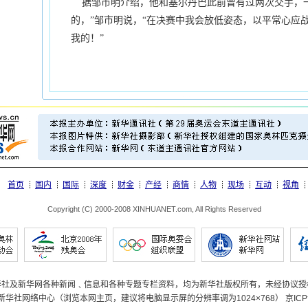
据邹市明介绍，他和塞尔丹巴此前曾有过两次交手，一
的，”邹市明说，“在决赛中我会放低姿态，以平常心应
我的！”
首页
国内
国际
深度
财金
产经
商情
人物
现场
互动
视角
Copyright (C) 2000-2008 XINHUANET.com, All Rights Reserved
华社及新华网各种新闻﹑信息和各种专题专栏资料，均为新华社版权所有，未经协议授
新华社网络中心（浏览本网主页，建议将电脑显示屏的分辨率调为
1024×768
）
京
ICP