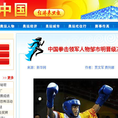
中国拳击领军人物邹市明晋级
来源：新华网
作者：贾文军 费列娜
>>
更多
的秘密
”
赛成绩
恐怖活动
战
击奖牌