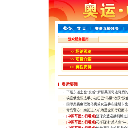
观众服务指南
>> 场馆观览
>> 项目介绍
>> 赛程安排
奥运要闻
下届东道主也“发威” 解读英国奇迹背后
埃塞俄比亚选手小迪巴巴“鸟巢”收获“双金
国际奥委会取消乌克兰女选手布隆斯卡比
青岛警方：嫌犯进入机场是企图行窃而非
[中国军团23日看点]
篮球女篮迎接铜牌之
[中国军团23日看点]
花样游泳“美人鱼”冲