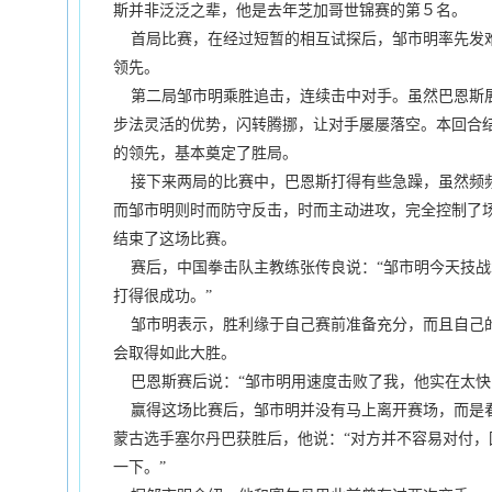
斯并非泛泛之辈，他是去年芝加哥世锦赛的第５名。
首局比赛，在经过短暂的相互试探后，邹市明率先发
领先。
第二局邹市明乘胜追击，连续击中对手。虽然巴恩斯
步法灵活的优势，闪转腾挪，让对手屡屡落空。本回合
的领先，基本奠定了胜局。
接下来两局的比赛中，巴恩斯打得有些急躁，虽然频
而邹市明则时而防守反击，时而主动进攻，完全控制了
结束了这场比赛。
赛后，中国拳击队主教练张传良说：“邹市明今天技战
打得很成功。”
邹市明表示，胜利缘于自己赛前准备充分，而且自己的
会取得如此大胜。
巴恩斯赛后说：“邹市明用速度击败了我，他实在太快
赢得这场比赛后，邹市明并没有马上离开赛场，而是
蒙古选手塞尔丹巴获胜后，他说：“对方并不容易对付，
一下。”