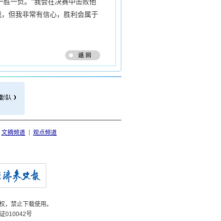
胜一负。“我会在决赛中击败他
战，但我非常有信心，胜利会属于
文摘频道
观点频道
权，禁止下载使用。
证
010042
号