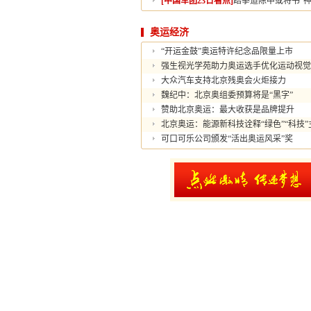
[中国军团23日看点]
跆拳道陈中或将书“神
奥运经济
“开运金鼓”奥运特许纪念品限量上市
强生视光学苑助力奥运选手优化运动视觉
大众汽车支持北京残奥会火炬接力
魏纪中：北京奥组委预算将是“黑字”
赞助北京奥运：最大收获是品牌提升
北京奥运：能源新科技诠释“绿色”“科技”
可口可乐公司颁发“活出奥运风采”奖