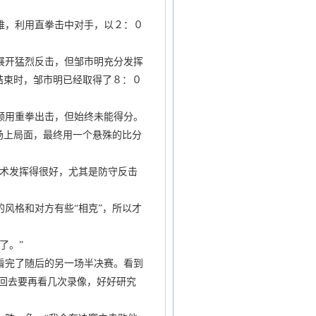
难，利用直拳击中对手，以２：０
展开猛烈反击，但邹市明充分发挥
结束时，邹市明已经取得了８：０
频用重拳出击，但始终未能得分。
场上局面，最终用一个悬殊的比分
术发挥得很好，尤其是防守反击
风格和对方有些“相克”，所以才
了。”
看完了随后的另一场半决赛。看到
回去要再看几次录像，好好研究