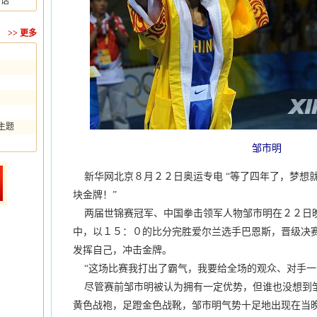
话”
>>
更多
主题
邹市明
新华网北京８月２２日奥运专电 “等了四年了，梦想
块金牌！”
两届世锦赛冠军、中国拳击领军人物邹市明在２２日
中，以１５：０的比分完胜爱尔兰选手巴恩斯，晋级决
发挥自己，冲击金牌。
“这场比赛我打出了霸气，我要给全场的观众、对手一
尽管赛前邹市明被认为拥有一定优势，但谁也没想到邹
黄色战袍，足蹬金色战靴，邹市明气势十足地出现在当