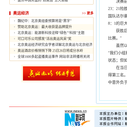
盘点中国男篮的“后奥运”五大悬疑
决赛前两
23：21
奥运经济
>>
更多
国队达尔
魏纪中：北京奥组委预算将是“黑字”
8：1的巨
赞助北京奥运：最大收获是品牌提升
获胜后的
北京奥运：能源新科技诠释“绿色”“科技”主题
比赛。”
可口可乐公司颁发“活出奥运风采”奖
北京奥运经济研究会学者详解北京奥运与北京经济
虽然以全
奥运酒店价格悄悄下降 25日26日将成分水岭
“我们小
全球1600多起盗播奥运事件 网站非法转播将关闭
状态；但
在当日上
得第三名。
中意外负