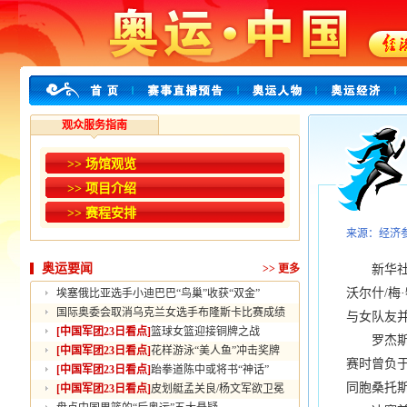
观众服务指南
>> 场馆观览
>> 项目介绍
>> 赛程安排
来源：经济
奥运要闻
>>
更多
新华社北
沃尔什/梅
埃塞俄比亚选手小迪巴巴“鸟巢”收获“双金”
国际奥委会取消乌克兰女选手布隆斯卡比赛成绩
与女队友
[中国军团23日看点]
篮球女篮迎接铜牌之战
罗杰斯/
[中国军团23日看点]
花样游泳“美人鱼”冲击奖牌
赛时曾负
[中国军团23日看点]
跆拳道陈中或将书“神话”
同胞桑托斯
[中国军团23日看点]
皮划艇孟关良/杨文军欲卫冕