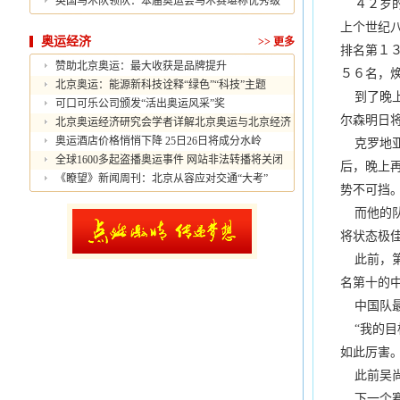
英国马术队领队：本届奥运会马术赛堪称优秀级
４２岁的
上个世纪
奥运经济
>>
更多
排名第１
赞助北京奥运：最大收获是品牌提升
５６名，
北京奥运：能源新科技诠释“绿色”“科技”主题
到了晚上
可口可乐公司颁发“活出奥运风采”奖
尔森明日
北京奥运经济研究会学者详解北京奥运与北京经济
奥运酒店价格悄悄下降 25日26日将成分水岭
克罗地亚
全球1600多起盗播奥运事件 网站非法转播将关闭
后，晚上
《瞭望》新闻周刊：北京从容应对交通“大考”
势不可挡
而他的队
将状态极
此前，第
名第十的
中国队最
“我的目
如此厉害。
此前吴尚
下一个赛