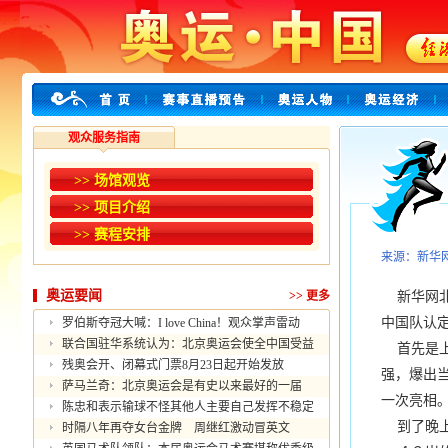
观众服务指南
>> 场馆观览
>> 项目介绍
>> 赛程安排
来源：新华
奥运要闻
>>
更多
新华网北
中国队认
罗伯斯夺冠大喊：I love China！观众掌声雷动
联合国驻华系统认为：北京奥运会使全中国受益
首先是上
残奥会开、闭幕式门票8月23日起开始发放
强，爆出
萨马兰奇：北京奥运会是有史以来最好的一届
一次亮相
陈忠和表示输球不怪其他人主要自己发挥不稳定
到了晚上
时隔八年再夺女台金牌 周继红激动冒英文