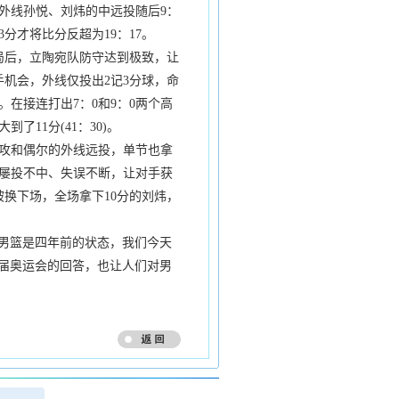
篮外线孙悦、刘炜的中远投随后9：
分才将比分反超为19：17。
后，立陶宛队防守达到极致，让
手机会，外线仅投出2记3分球，命
。在接连打出7：0和9：0两个高
11分(41：30)。
攻和偶尔的外线远投，单节也拿
节屡投不中、失误不断，让对手获
被换下场，全场拿下10分的刘炜，
男篮是四年前的状态，我们今天
届奥运会的回答，也让人们对男