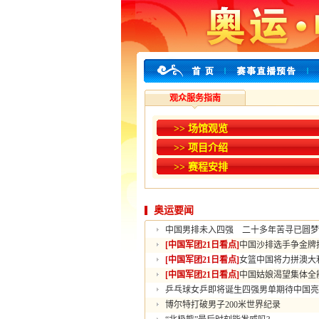
观众服务指南
>> 场馆观览
>> 项目介绍
>> 赛程安排
奥运要闻
中国男排未入四强 二十多年苦寻已圆梦
[中国军团21日看点]
中国沙排选手争金牌
[中国军团21日看点]
女篮中国将力拼澳大
[中国军团21日看点]
中国姑娘渴望集体全
乒乓球女乒即将诞生四强男单期待中国亮
博尔特打破男子200米世界纪录