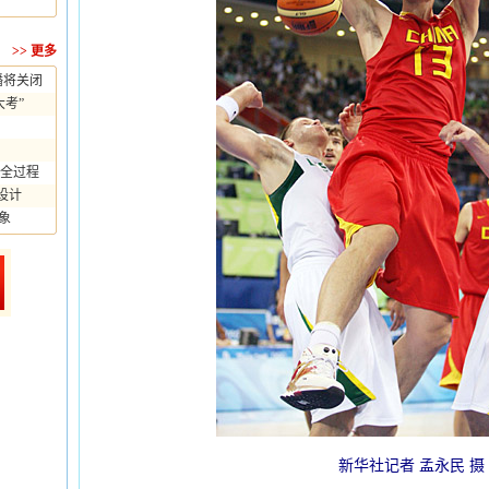
>>
更多
播将关闭
考”
全过程
设计
象
新华社记者 孟永民 摄