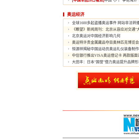
[中国军团20日看点]
中国"小丫"争艳海外"
奥运经济
全球1600多起盗播奥运事件 网站非法转
《瞭望》新闻周刊：北京从容应对交通“大
北京奥运对中国经济影响几何
奥运特许贵金属藏品夺目奥林匹克博览会
恒源祥揭秘中国运动员奥运礼仪装备制作
中信银行推出VISA奥运借记卡 两款版面
大田丰：日本“国誉”借力奥运提升品牌形