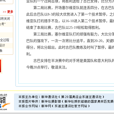
群花"
亚队的一个过网击球，将胜利送给了古巴女排，比分为26-
第二局比赛，开场塞尔维亚队就连丢四分，在古巴队
>>
更多
此后古巴队以8-3的较大优势进入了第一个技术暂停，
播将关闭
维亚队打的措手不及，以16-10进入第二个技术暂停，
考”
结束了本局比赛，古巴队以25-19轻松取得胜利。
第三局比赛，塞尔维亚队打的顽强有毅力，大比分落
全过程
巴队的强攻下，一次一次将比分追平，直到20-20，关
设计
得分，将比分超出，此时古巴队教练及时叫了暂停，最终古
象
利。
古巴女排在半决赛中的对手将是美国队和意大利队的
今晚20点举行，敬请关注。