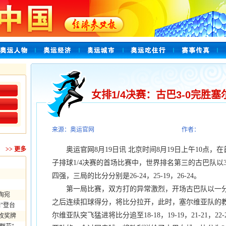
女排1/4决赛：古巴3-0完胜塞
来源：奥运官网
作者：
>>
更多
奥运官网8月19日讯 北京时间8月19日上午10点，
子排球1/4决赛的首场比赛中，世界排名第三的古巴队以
四强，三局的比分分别是26-24，25-19，26-24。
第一局比赛，双方打的异常激烈，开场古巴队以一分
陶宛
之后连续扣球得分，将比分拉开，此时，塞尔维亚队的
”登台
尔维亚队突飞猛进将比分追至18-18，19-19，21-21，22-
枚奖牌