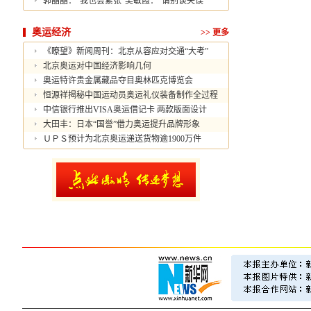
郭晶晶：“我也会紧张”吴敏霞：“请别谈失误”
奥运经济
>>
更多
《瞭望》新闻周刊：北京从容应对交通“大考”
北京奥运对中国经济影响几何
奥运特许贵金属藏品夺目奥林匹克博览会
恒源祥揭秘中国运动员奥运礼仪装备制作全过程
中信银行推出VISA奥运借记卡 两款版面设计
大田丰：日本“国誉”借力奥运提升品牌形象
ＵＰＳ预计为北京奥运递送货物逾1900万件