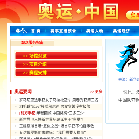
观众服务指南
>> 场馆观览
>> 项目介绍
>> 赛程安排
来源：新华
奥运要闻
>>
更多
快讯：澳
中国队夺
罗马尼亚选手获女子马拉松冠军 周春秀获第三名
羽毛球“风云”模式留启迪 男双突破没有极限
[前方手记]
半程回顾 中国奖牌“三多三少”
新世界飞人挟新世界纪录诞生于“鸟巢”！
王皓赢得首场“复仇之战” 坦言早已不怕柳承敏
专访俄罗斯射击教练：“我们需要大换血”