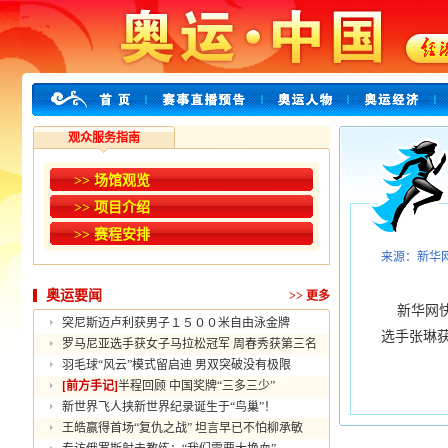
观众服务指南
>> 场馆观览
>> 项目介绍
>> 赛程安排
来源：新华
奥运要闻
>>
更多
新华网快
突尼斯迈卢利获男子１５００米自由泳金牌
选手张琳
罗马尼亚选手获女子马拉松冠军 周春秀获第三名
羽毛球“风云”模式留启迪 男双突破没有极限
[前方手记]
半程回顾 中国奖牌“三多三少”
新世界飞人挟新世界纪录诞生于“鸟巢”！
王皓赢得首场“复仇之战” 坦言早已不怕柳承敏