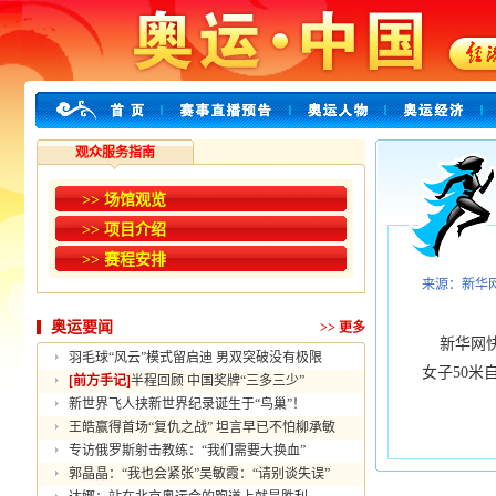
观众服务指南
>> 场馆观览
>> 项目介绍
>> 赛程安排
来源：新华
奥运要闻
>>
更多
新华网快
羽毛球“风云”模式留启迪 男双突破没有极限
女子50米
[前方手记]
半程回顾 中国奖牌“三多三少”
新世界飞人挟新世界纪录诞生于“鸟巢”！
王皓赢得首场“复仇之战” 坦言早已不怕柳承敏
专访俄罗斯射击教练：“我们需要大换血”
郭晶晶：“我也会紧张”吴敏霞：“请别谈失误”