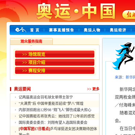
观众服务指南
>> 场馆观览
>> 项目介绍
>> 赛程安排
来源：新华
奥运要闻
>>
更多
新华网北
双两枚金
记两届奥运会羽毛球女单得主张宁
“大满贯”后 中国举重能否延续“梦八”辉煌
／付海峰
内部测验跑出12秒98 “翔飞人”脚伤成最大担心
随着混双
记中国赛艇名将张秀云：她找回了12年前的感觉
会。
国际奥委会委员：刘翔有望入选国际奥委会
在当日中
[中国军团17日看点]
乒乓球挺进女团决赛期待团体