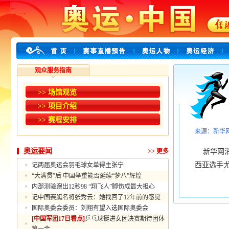
观众服务指南
>> 场馆观览
>> 项目介绍
>> 赛程安排
来源：新华
奥运要闻
>>
更多
新华网消
西亚选手
记两届奥运会羽毛球女单得主张宁
“大满贯”后 中国举重能否延续“梦八”辉煌
内部测验跑出12秒98 “翔飞人”脚伤成最大担心
记中国赛艇名将张秀云：她找回了12年前的感觉
国际奥委会委员：刘翔有望入选国际奥委会
[中国军团17日看点]
乒乓球挺进女团决赛期待团体