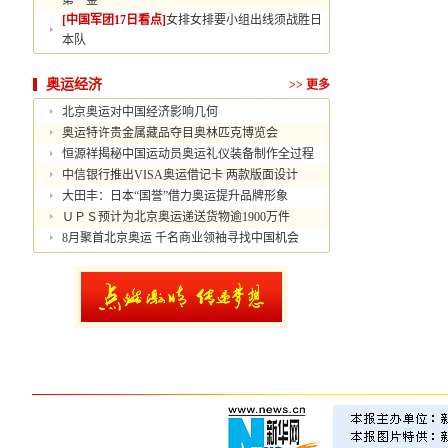
第一金
[中国军团17日看点]
女排女排要小组出线须战胜日
本队
奥运经济
>>
更多
北京奥运对中国经济影响几何
奥运特许贵金属藏品夺目奥林匹克博览会
恒源祥揭秘中国运动员奥运礼仪装备制作全过程
中信银行推出VISA奥运借记卡 两款版面设计
大田丰：日本“国誉”借力奥运提升品牌形象
ＵＰＳ预计为北京奥运递送货物逾1900万件
8月聚首北京奥运 千名商业领袖寻找中国机会