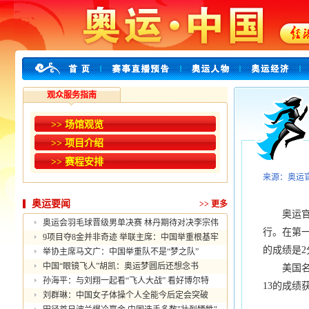
观众服务指南
>> 场馆观览
>> 项目介绍
>> 赛程安排
来源：奥运
奥运要闻
>>
更多
奥运官方
奥运会羽毛球晋级男单决赛 林丹期待对决李宗伟
行。在第一
9项目夺8金并非奇迹 举联主席：中国举重根基牢
的成绩是2
举协主席马文广：中国举重队不是“梦之队”
中国“眼镜飞人”胡凯：奥运梦圆后还想念书
美国名将
孙海平：与刘翔一起看“飞人大战” 看好博尔特
13的成绩
刘群琳：中国女子体操个人全能今后定会突破