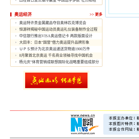
田径首日波兰爆冷赢金 中国选手多数"壮烈牺牲"
奥运经济
>>
更多
奥运特许贵金属藏品夺目奥林匹克博览会
恒源祥揭秘中国运动员奥运礼仪装备制作全过程
中信银行推出VISA奥运借记卡 两款版面设计
大田丰：日本“国誉”借力奥运提升品牌形象
ＵＰＳ预计为北京奥运递送货物逾1900万件
8月聚首北京奥运 千名商业领袖寻找中国机会
杨元庆“体育营销成联想国际化战略重要组成部分