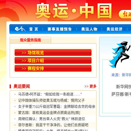
观众服务指南
>> 场馆观览
>> 项目介绍
>> 赛程安排
来源：新华
奥运要闻
>>
更多
新华网快讯
萨芬娜/斯
马苏德•阿齐兹：“假如给我一条跑道……”
记中国体操队师徒黄玉斌与杨威：情同父子
女子举重75公斤级冠军曹磊：金牌献给去世的母亲
蒙古国：首枚奥运会金牌点燃奥运热[图]
周继红确认：男台单人火亮“救火” 林跃退位
菲尔普斯：我是干干净净的，让他们去质疑吧