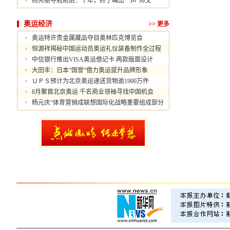
杨秀丽夺冠前后：十年，终于喊出一声“师父”
奥运经济
>>
更多
奥运特许贵金属藏品夺目奥林匹克博览会
恒源祥揭秘中国运动员奥运礼仪装备制作全过程
中信银行推出VISA奥运借记卡 两款版面设计
大田丰：日本“国誉”借力奥运提升品牌形象
ＵＰＳ预计为北京奥运递送货物逾1900万件
8月聚首北京奥运 千名商业领袖寻找中国机会
杨元庆“体育营销成联想国际化战略重要组成部分