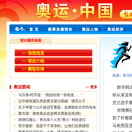
观众服务指南
>> 场馆观览
>> 项目介绍
>> 赛程安排
来源：新华
奥运要闻
>>
更多
新华网北
却从来没
马苏德•阿齐兹：“假如给我一条跑道……”
记中国体操队师徒黄玉斌与杨威：情同父子
克兰选手
女子举重75公斤级冠军曹磊：金牌献给去世的母亲
世锦赛冠
蒙古国：首枚奥运会金牌点燃奥运热[图]
到了朴敬
周继红确认：男台单人火亮“救火” 林跃退位
马来西亚
菲尔普斯：我是干干净净的，让他们去质疑吧