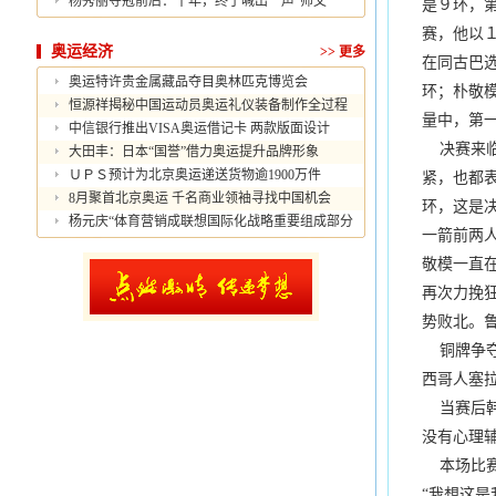
杨秀丽夺冠前后：十年，终于喊出一声“师父”
是９环，
赛，他以
奥运经济
>>
更多
在同古巴
奥运特许贵金属藏品夺目奥林匹克博览会
环；朴敬
恒源祥揭秘中国运动员奥运礼仪装备制作全过程
量中，第
中信银行推出VISA奥运借记卡 两款版面设计
决赛来临
大田丰：日本“国誉”借力奥运提升品牌形象
ＵＰＳ预计为北京奥运递送货物逾1900万件
紧，也都
8月聚首北京奥运 千名商业领袖寻找中国机会
环，这是
杨元庆“体育营销成联想国际化战略重要组成部分
一箭前两
敬模一直
再次力挽
势败北。
铜牌争夺
西哥人塞
当赛后韩
没有心理
本场比赛
“我想这