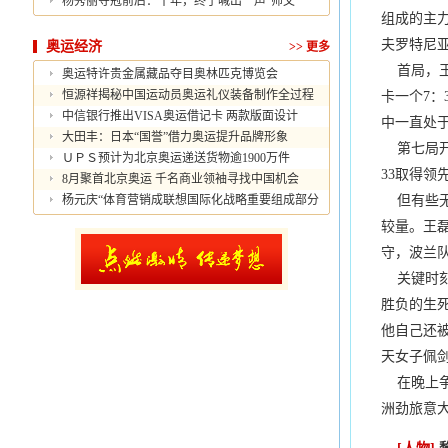
杨秀丽夺冠前后：十年，终于喊出一声“师父”
组成的主
夫罗特尼
奥运经济
>>
更多
首局，王
奥运特许贵金属藏品夺目奥林匹克博览会
恒源祥揭秘中国运动员奥运礼仪装备制作全过程
卡一个7：
中信银行推出VISA奥运借记卡 两款版面设计
中一直处于
大田丰：日本“国誉”借力奥运提升品牌形象
第七局开
ＵＰＳ预计为北京奥运递送货物逾1900万件
33取得领
8月聚首北京奥运 千名商业领袖寻找中国机会
杨元庆“体育营销成联想国际化战略重要组成部分
但有些无
较量。王
守，波兰
关键时刻
胜负的生
他自己还
天女子佩剑
在晚上争
洲劲旅意