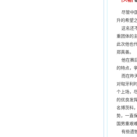
[人物]
尽管中国
升的希望
这名还不满
重团体的主
此次他也代
郑真善。
他在赛后
的特点，
而在昨天
对匈牙利
个上场，
的优良发
名博茨科
势，一直
国男重艰
有些遗憾