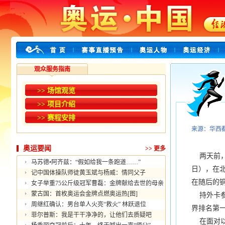
观众服务指南
>> 场馆观览
>> 项目介绍
>> 赛程安排
来源：华西
奥运要闻
>>
更多
两天前，
马苏德•阿齐兹：“假如给我一条跑道……”
日），在北
记中国体操队师徒黄玉斌与杨威：情同父子
在随后的铜
女子举重75公斤级冠军曹磊：金牌献给去世的母亲
蒙古国：首枚奥运会金牌点燃奥运热[图]
持外卡参赛
周继红确认：男台单人火亮“救火” 林跃退位
界排名第
菲尔普斯：我是干干净净的，让他们去质疑吧
在面对以