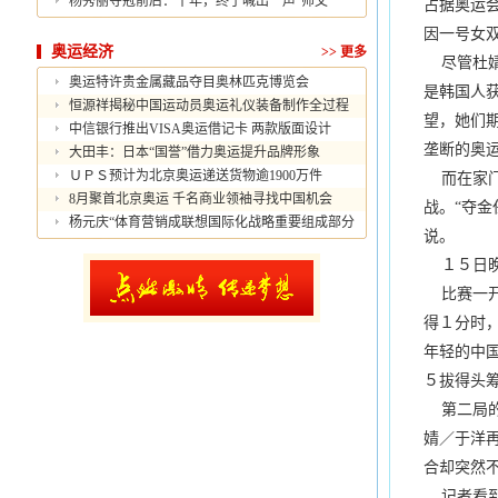
杨秀丽夺冠前后：十年，终于喊出一声“师父”
占据奥运
因一号女
奥运经济
>>
更多
尽管杜婧
奥运特许贵金属藏品夺目奥林匹克博览会
是韩国人
恒源祥揭秘中国运动员奥运礼仪装备制作全过程
望，她们
中信银行推出VISA奥运借记卡 两款版面设计
垄断的奥
大田丰：日本“国誉”借力奥运提升品牌形象
ＵＰＳ预计为北京奥运递送货物逾1900万件
而在家门
8月聚首北京奥运 千名商业领袖寻找中国机会
战。“夺
杨元庆“体育营销成联想国际化战略重要组成部分
说。
１５日晚
比赛一开
得１分时
年轻的中
５拔得头
第二局的
婧／于洋
合却突然
记者看到