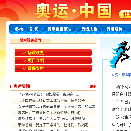
观众服务指南
>> 场馆观览
>> 项目介绍
>> 赛程安排
来源：新华
奥运要闻
>>
更多
新华网北
轻组合杜
马苏德•阿齐兹：“假如给我一条跑道……”
记中国体操队师徒黄玉斌与杨威：情同父子
１５日，
女子举重75公斤级冠军曹磊：金牌献给去世的母亲
运会羽毛
蒙古国：首枚奥运会金牌点燃奥运热[图]
这块金牌
周继红确认：男台单人火亮“救火” 林跃退位
从而开启
菲尔普斯：我是干干净净的，让他们去质疑吧