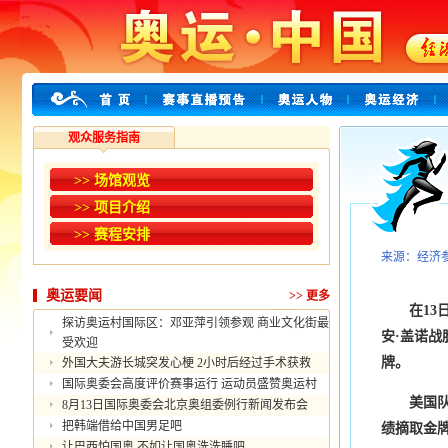
观众服务指南
>> 场馆观览
>> 项目介绍
>> 赛程安排
来源：经济
奥运要闻
>>
更多
在13日
探访奥运村国际区：邓亚萍引领参观 商业文化街最
安·盖诺
受欢迎
牌。
外国大夫游长城突发心梗 2小时后经过手术获救
国际奥委会高度评价赛事运行 运动员盛赞奥运村
美国队在1
8月13日国际奥委会北京奥组委例行新闻发布会
把韩端借给中国男足吧
绩摘取金
让巴西怕国奥 不如让国奥洗洗睡吧