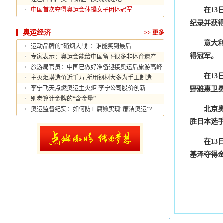
中国首次夺得奥运会体操女子团体冠军
在13日
纪录并获
奥运经济
>>
更多
意大利选
运动品牌的"硝烟大战"：谁能笑到最后
得冠军。
专家表示：奥运会能给中国留下很多非体育遗产
旅游局官员：中国已做好准备迎接奥运后旅游高峰
在13日
主火炬塔造价近千万 所用钢材大多为手工制造
李宁飞天点燃奥运主火炬 李宁公司股价创新
野雅惠卫
别老算计金牌的“含金量”
北京奥运
奥运监督纪实：如何防止腐败实现“廉洁奥运”?
胜日本选
在13日
基泽夺得