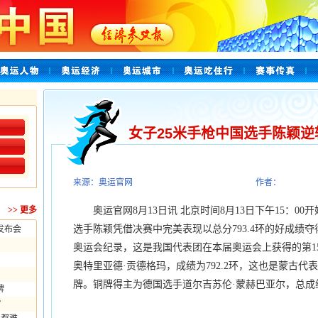
女子25米手枪中国选手陈颖逆
来源：奥运官网
作者：
>>
更多
奥运官网8月13日讯 北京时间8月13日下午15：00
选手陈颖凭借决赛中完美表现以总分793.4环的好成绩
发布会
奥运会纪录，这是我国代表团在本届奥运会上获得的第1
奥特里亚德·贡德格玛，成绩为792.2环，这也是蒙古
牌。铜牌得主为德国选手道尔吉苏伦·蒙赫巴亚尔，总成绩为
牌
”