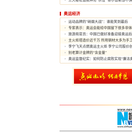
三大秘密造就神奇“水怪” 菲尔普斯想不
奥运经济
运动品牌的"硝烟大战"：谁能笑到最后
专家表示：奥运会能给中国留下很多非体
旅游局官员：中国已做好准备迎接奥运后
主火炬塔造价近千万 所用钢材大多为手
李宁飞天点燃奥运主火炬 李宁公司股价
别老算计金牌的“含金量”
奥运监督纪实：如何防止腐败实现“廉洁奥