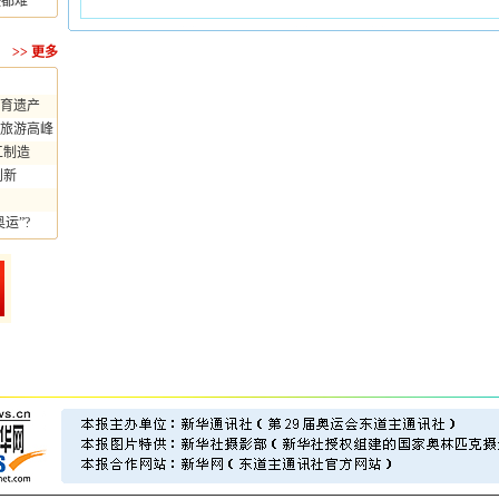
快都难
>>
更多
育遗产
旅游高峰
工制造
创新
运”?