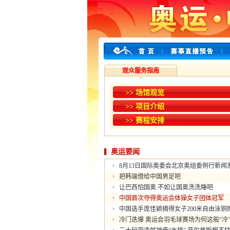
观众服务指南
>> 场馆观览
>> 项目介绍
>> 赛程安排
奥运要闻
8月13日国际奥委会北京奥组委例行新闻
把韩端借给中国男足吧
让巴西怕国奥 不如让国奥洗洗睡吧
中国首次夺得奥运会体操女子团体冠军
中国选手庞佳颖摘得女子200米自由泳铜
冷门迭爆 奥运会羽毛球赛场为何这般“冷