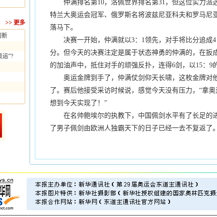
仲满排名第10，洛佩世界排名第31，但这位实力派
特兰大奥运会冠军、俄罗斯名将波兹尼亚科夫和罗马尼
>>
更多
落马下。
创新
决赛一开始，仲满就以3：1领先，对手将比分追成4：
分。但今天的决赛注定是属于状态神勇的仲满的，在扳成
运”?
的加油声中，抵住对手的顽强反扑，连得6剑，以15：
奥运金牌到手了，仲满仗剑仰天长啸，这枚金牌对他
了。赛后他接受采访时候说，感觉今天没有压力，“拿奥
想到今天实现了！”
在名帅鲍埃尔的执教下，中国佩剑水平有了长足的进
了男子佩剑由欧洲人独霸天下的日子已经一去不复返了