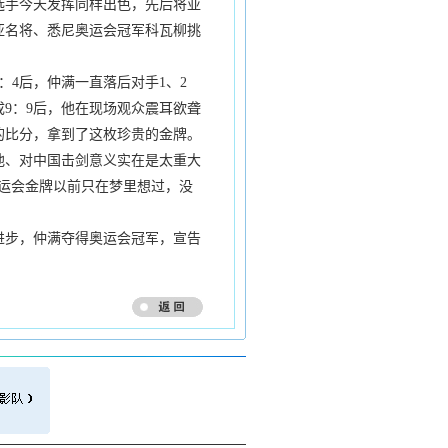
选手今天发挥同样出色，先后将亚
亚名将、悉尼奥运会冠军科瓦柳挑
4后，仲满一直落后对手1、2
9：9后，他在现场观众震耳欲聋
9的比分，拿到了这枚珍贵的金牌。
、对中国击剑意义实在是太重大
运会金牌以前只在梦里想过，没
步，仲满夺得奥运会冠军，宣告
。