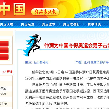
仲满为中国夺得奥运会男子击
来源：经济参考报
作者：张利 陈威华 邰背平
>>
更多
新华社北京8月12日电 中国选手仲满12日获得北京
1984年以来中国击剑拿到的第一块金牌，也是中国男
世界排名第10的仲满今天状态神奇。在队友王敬之和
台冠军
接连战胜了悉尼奥运会季军泰国选手威拉德、西班牙选手
地绽放
大利选手塔兰蒂诺和雅典奥运会团体冠军成员、法国选手
名法国选手尼古拉·洛佩遭遇。
发布会