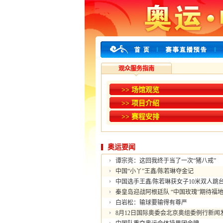
观众服务指南
>> 场馆观览
>> 项目介绍
>> 赛程安排
奥运要闻
谭宗亮：这回我终于当了一次“猪八戒”
中国“小丫”王鑫/陈若琳夺金记
中国选手王鑫/陈若琳获女子10米双人跳
秦皇岛迎战阿根廷队 “中国玫瑰”期待福
白岩松：输球要输得有尊严
8月12日国际奥委会北京奥组委例行新闻