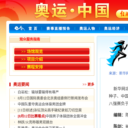
观众服务指南
>> 场馆观览
>> 项目介绍
>> 赛程安排
来源：新华
奥运要闻
>>
更多
新华网北
白岩松：输球要输得有尊严
种子、中
8月12日国际奥委会北京奥组委例行新闻发布会
八强赛负
中国队重夺奥运会体操男团金牌
[11日综述]泳坛顶尖高手破纪录如刀切豆腐
编辑：
[8月12日比赛看点]
中国男子体操团体全面冲金
林跃/火亮称雄男双跳台
陈剑：