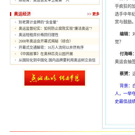
陈艳青：奥运会女举卫冕第一人
乎疯狂的
奥运经济
选手中年
>>
更多
赏与鼓励
别老算计金牌的“含金量”
奥运监督纪实：如何防止腐败实现“廉洁奥运”?
编辑：
奥运短租房价格回归理性
2008年奥运会开幕式揭秘（综合）
觉？
开幕式交通解密：16万人流何以井然有序
付海峰
《中国故事》在奥林匹克公园开展
从国际化到中国化 国内品牌要利用奥运树立自信
奥运会抽
蔡赟：
背景：
人，一举
史最佳战