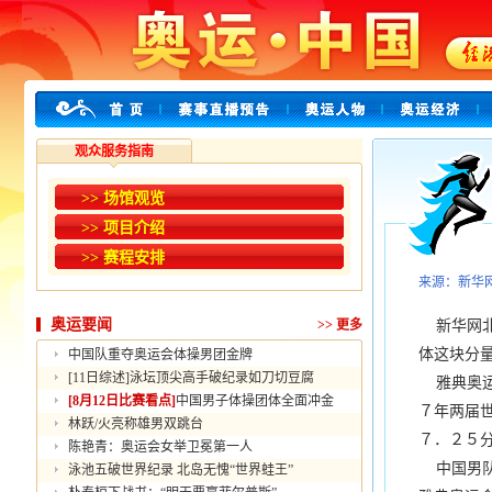
观众服务指南
>> 场馆观览
>> 项目介绍
>> 赛程安排
来源：新华
奥运要闻
>>
更多
新华网北
体这块分
中国队重夺奥运会体操男团金牌
[11日综述]泳坛顶尖高手破纪录如刀切豆腐
雅典奥运
[8月12日比赛看点]
中国男子体操团体全面冲金
７年两届
林跃/火亮称雄男双跳台
７．２５
陈艳青：奥运会女举卫冕第一人
中国男队
泳池五破世界纪录 北岛无愧“世界蛙王”