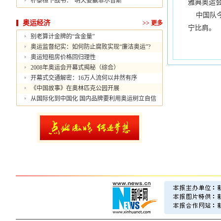
朴泰桓下战书：“明天要赢菲尔普斯”
雅典奥运
中国队今
奥运经济
>>
更多
宁比肩。
别老算计金牌的“含金量”
奥运监督纪实：如何防止腐败实现“廉洁奥运”?
奥运短租房价格回归理性
2008年奥运会开幕式揭秘（综合）
开幕式交通解密：16万人流何以井然有序
《中国故事》在奥林匹克公园开展
从国际化到中国化 国内品牌要利用奥运树立自信