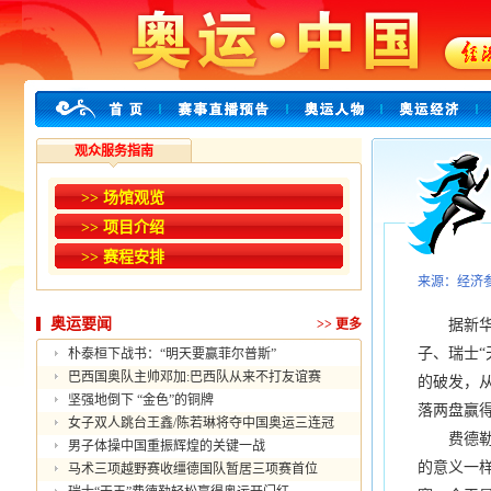
观众服务指南
>> 场馆观览
>> 项目介绍
>> 赛程安排
来源：经济
奥运要闻
>>
更多
据新华社
子、瑞士
朴泰桓下战书：“明天要赢菲尔普斯”
巴西国奥队主帅邓加:巴西队从来不打友谊赛
的破发，从
坚强地倒下 “金色”的铜牌
落两盘赢
女子双人跳台王鑫/陈若琳将夺中国奥运三连冠
费德勒说
男子体操中国重振辉煌的关键一战
的意义一
马术三项越野赛收缰德国队暂居三项赛首位