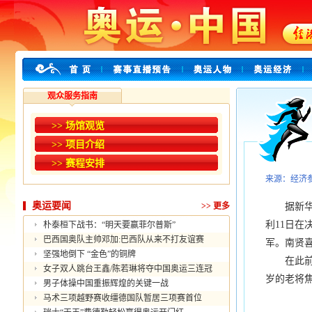
观众服务指南
>> 场馆观览
>> 项目介绍
>> 赛程安排
来源：经济
奥运要闻
>>
更多
据新华社北
利11日在
朴泰桓下战书：“明天要赢菲尔普斯”
巴西国奥队主帅邓加:巴西队从来不打友谊赛
军。南贤
坚强地倒下 “金色”的铜牌
在此前进
女子双人跳台王鑫/陈若琳将夺中国奥运三连冠
岁的老将
男子体操中国重振辉煌的关键一战
马术三项越野赛收缰德国队暂居三项赛首位