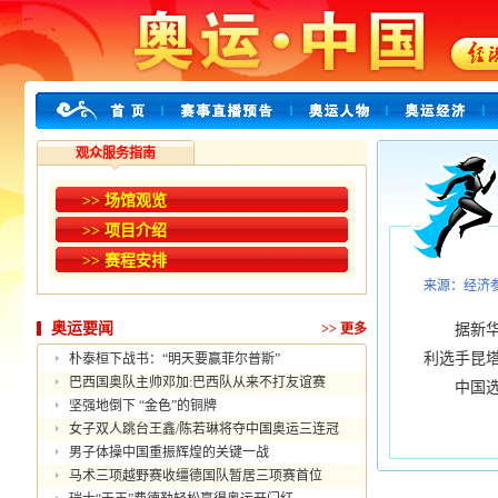
观众服务指南
>> 场馆观览
>> 项目介绍
>> 赛程安排
来源：经济
奥运要闻
>>
更多
据新华社北
利选手昆
朴泰桓下战书：“明天要赢菲尔普斯”
巴西国奥队主帅邓加:巴西队从来不打友谊赛
中国选手
坚强地倒下 “金色”的铜牌
女子双人跳台王鑫/陈若琳将夺中国奥运三连冠
男子体操中国重振辉煌的关键一战
马术三项越野赛收缰德国队暂居三项赛首位