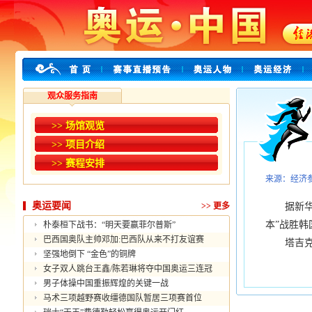
观众服务指南
>> 场馆观览
>> 项目介绍
>> 赛程安排
来源：经济
奥运要闻
>>
更多
据新华社北
本”战胜韩
朴泰桓下战书：“明天要赢菲尔普斯”
巴西国奥队主帅邓加:巴西队从来不打友谊赛
塔吉克斯
坚强地倒下 “金色”的铜牌
女子双人跳台王鑫/陈若琳将夺中国奥运三连冠
男子体操中国重振辉煌的关键一战
马术三项越野赛收缰德国队暂居三项赛首位