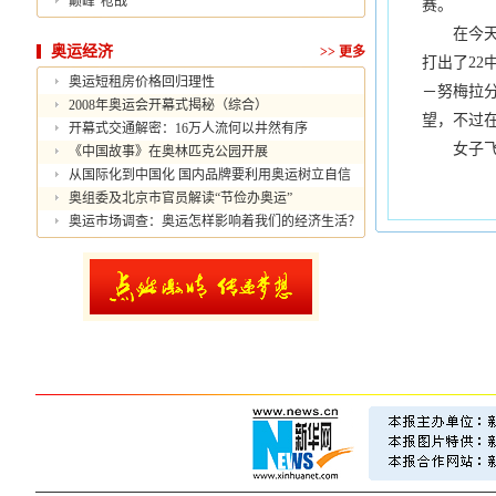
巅峰“枪战”
赛。
在今天预
奥运经济
>>
更多
打出了22
奥运短租房价格回归理性
－努梅拉分
2008年奥运会开幕式揭秘（综合）
望，不过
开幕式交通解密：16万人流何以井然有序
女子飞碟
《中国故事》在奥林匹克公园开展
从国际化到中国化 国内品牌要利用奥运树立自信
奥组委及北京市官员解读“节俭办奥运”
奥运市场调查：奥运怎样影响着我们的经济生活？