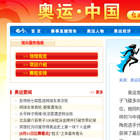
观众服务指南
>> 场馆观览
>> 项目介绍
>> 赛程安排
来源：奥运
奥运要闻
>>
更多
奥运官方网
子飞碟多
彭帅抢七取胜进网球女单次轮
网球女单首轮-晏紫遭淘汰
位，她同
头号种子杨维/张洁雯遭逆转出局
样的70中
北岛康介获男子100米蛙泳金牌并打破世界纪录
陶宛选手代
宾德拉为印度夺得奥运史上第一块个人金牌
获得了最后
[8月11日比赛看点]
“蛙王”之争最有看头