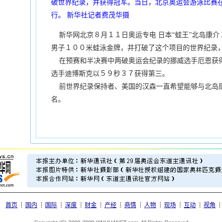
破世界纪录，并获得冠军。当日，北京奥运会游泳比赛在
行。 新华社记者费茂华摄
新华网北京８月１１日奥运专电 日本“蛙王”北岛康介
男子１００米蛙泳金牌，并打破了这个项目的世界纪录
在预赛和半决赛中两破奥运会纪录的挪威选手厄恩获
选手迪博斯克以５９秒３７获得第三。
前世界纪录保持者、美国的汉森一直希望能够与北岛
名。
首页
国内
国际
深度
财金
产经
商情
人物
现场
互动
视角