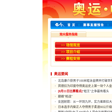
观众服务指南
>> 场馆观览
>> 项目介绍
>> 赛程安排
奥运要闻
北岛康介获男子100米蛙泳金牌并打破世
宾德拉为印度夺得奥运史上第一块个人金
[8月11日比赛看点]
“蛙王”之争最有看头
巅峰“枪战”
女团射箭：从一环到九环，实力差距拉大
日本选手内柴正人夺得男子柔道66公斤