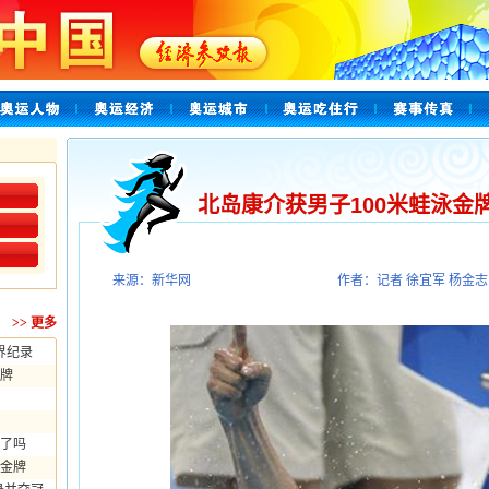
北岛康介获男子100米蛙泳金
来源：新华网
作者：记者 徐宜军 杨金志
>>
更多
界纪录
牌
了吗
级金牌