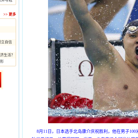
录并夺冠
>>
更多
树立自信
济生活？
形
8月11日，日本选手北岛康介庆祝胜利，他在男子100米