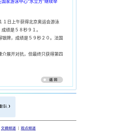
国家游泳中心“水立方”继续举
１１日上午获得北京奥运会游泳
，成绩是５８秒９１。
得银牌，成绩是５９秒２０。法国
康介展开对抗，但最终只获得第四
文摘频道
观点频道