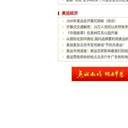
赖斯"夺回"女子400米个人混合泳世界纪
奥运经济
2008年奥运会开幕式揭秘（综合）
开幕式交通解密：16万人流何以井然有序
《中国故事》在奥林匹克公园开展
从国际化到中国化 国内品牌要利用奥运
奥组委及北京市官员解读“节俭办奥运”
奥运市场调查：奥运怎样影响着我们的经
奥运赞助商纷纷抢占北京户外广告有利地