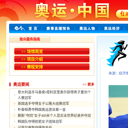
观众服务指南
>> 场馆观览
>> 项目介绍
>> 赛程安排
来源：经济
奥运要闻
>>
更多
意大利选手马泰奥•塔利亚里奥尔获得男子重剑个
人赛冠军
英国选手夺得女子公路大组赛冠军
朴泰桓勇夺韩国奥运游泳第一金
赖斯“夺回”女子400米个人混合泳世界纪录并夺冠
韩国队夺得射箭女子团体冠军
记菲尔普斯夺得首金后