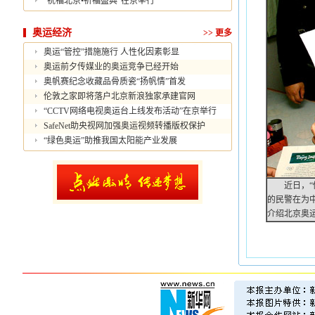
“祝福北京•祈福盛典”在京举行
奥运经济
>>
更多
奥运“管控”措施施行 人性化因素彰显
奥运前夕传媒业的奥运竞争已经开始
奥帆赛纪念收藏品骨质瓷“扬帆情”首发
伦敦之家即将落户北京新浪独家承建官网
“CCTV网络电视奥运台上线发布活动”在京举行
SafeNet助央视网加强奥运视频转播版权保护
“绿色奥运”助推我国太阳能产业发展
近日，“做
的民警在为
介绍北京奥