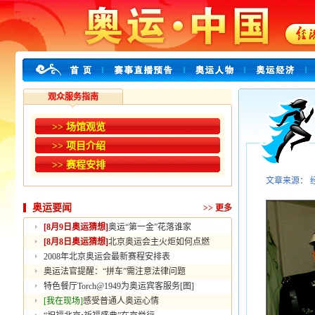
观众服务指南
>> 场馆观览
>> 项目介绍
>> 赛程安排
文章来源： 
奥运要闻
>>
更多
[8月9日奥运猜想]
奥运“第一金”花落谁家
[8月8日奥运猜想]
北京奥运会主火炬如何点燃
2008年北京奥运会最新赛程安排表
奥运法官提醒：“拼车”需注意法律问题
特色餐厅Torch@1949为奥运宾客服务[图]
[我在现场]
感受普通人奥运心情