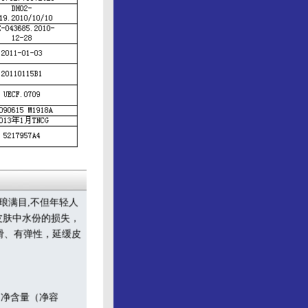
琅满目,不但年轻人
皮肤中水份的损失，
滑、有弹性，延缓皮
净含量（净容