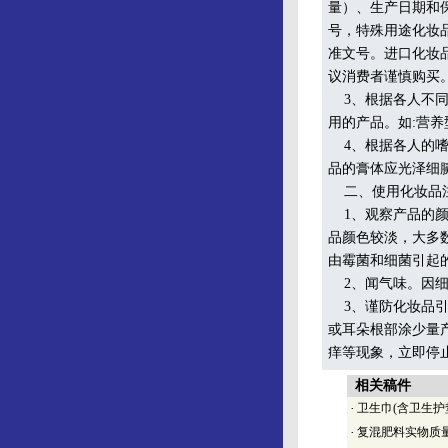
量）、生产日期和
号，特殊用途化妆
准文号。进口化妆
议消费者谨慎购买
3、根据各人不同
用的产品。如:营
4、根据各人的嗜
品的膏体应光泽细
二、使用化妆品
1、观察产品的颜
品颜色较淡，大多
由霉菌和细菌引起
2、闻气味。因细
3、谨防化妆品引
或耳朵根部涂少量
痒等现象，立即停
相关稿件
·
卫生巾(含卫生护垫
·
复混肥料实物质量