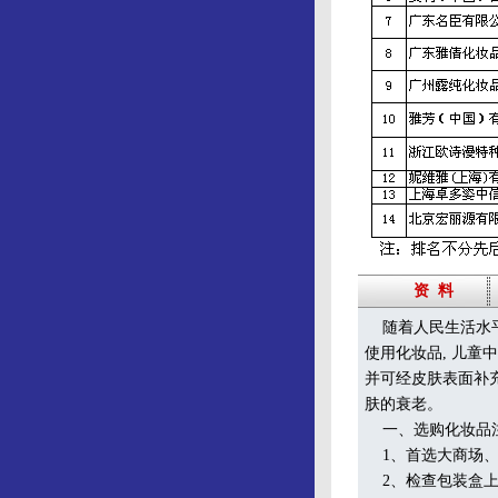
资 料
随着人民生活水平
使用化妆品, 儿
并可经皮肤表面补
肤的衰老。
一、选购化妆品
1、首选大商场、
2、检查包装盒上