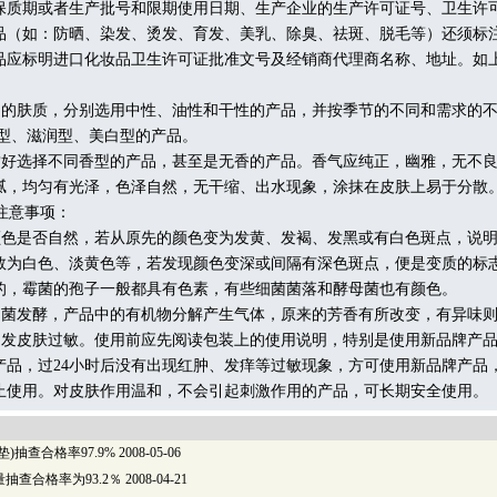
保质期或者生产批号和限期使用日期、生产企业的生产许可证号、卫生许
品（如：防晒、染发、烫发、育发、美乳、除臭、祛斑、脱毛等）还须标
品应标明进口化妆品卫生许可证批准文号及经销商代理商名称、地址。如
。
的肤质，分别选用中性、油性和干性的产品，并按季节的不同和需求的不
养型、滋润型、美白型的产品。
好选择不同香型的产品，甚至是无香的产品。香气应纯正，幽雅，无不良
腻，均匀有光泽，色泽自然，无干缩、出水现象，涂抹在皮肤上易于分散
注意事项：
色是否自然，若从原先的颜色变为发黄、发褐、发黑或有白色斑点，说明
数为白色、淡黄色等，若发现颜色变深或间隔有深色斑点，便是变质的标
的，霉菌的孢子一般都具有色素，有些细菌菌落和酵母菌也有颜色。
菌发酵，产品中的有机物分解产生气体，原来的芳香有所改变，有异味则
发皮肤过敏。使用前应先阅读包装上的使用说明，特别是使用新品牌产品
产品，过24小时后没有出现红肿、发痒等过敏现象，方可使用新品牌产品
止使用。对皮肤作用温和，不会引起刺激作用的产品，可长期安全使用。
)抽查合格率97.9%
2008-05-06
抽查合格率为93.2％
2008-04-21