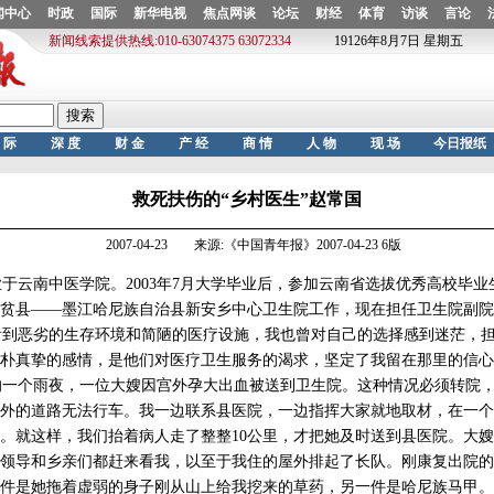
救死扶伤的“乡村医生”赵常国
2007-04-23 来源:《中国青年报》2007-04-23 6版
云南中医学院。2003年7月大学毕业后，参加云南省选拔优秀高校毕业
贫县——墨江哈尼族自治县新安乡中心卫生院工作，现在担任卫生院副院
到恶劣的生存环境和简陋的医疗设施，我也曾对自己的选择感到迷茫，担
朴真挚的感情，是他们对医疗卫生服务的渴求，坚定了我留在那里的信心
的一个雨夜，一位大嫂因宫外孕大出血被送到卫生院。这种情况必须转院
外的道路无法行车。我一边联系县医院，一边指挥大家就地取材，在一个
。就这样，我们抬着病人走了整整10公里，才把她及时送到县医院。大
领导和乡亲们都赶来看我，以至于我住的屋外排起了长队。刚康复出院的
件是她拖着虚弱的身子刚从山上给我挖来的草药，另一件是哈尼族马甲。