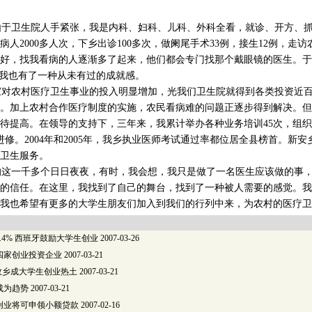
于卫生院人手紧张，我是内科、妇科、儿科、外科全看，就诊、开方、抓
人2000多人次，下乡出诊100多次，做阑尾手术33例，接生12例，走访
好，找我看病的人逐渐多了起来，他们都会专门找那个戴眼镜的医生。于
而我也有了一种从未有过的成就感。
家对农村医疗卫生事业的投入明显增加，光我们卫生院就得到各类投资近
。加上农村合作医疗制度的实施，农民看病难的问题正逐步得到解决。但
待提高。在领导的支持下，三年来，我累计举办各种业务培训45次，组织
进修。2004年和2005年，我乡执业医师考试通过率都位居全县榜首。新
卫生服务。
这一千多个日日夜夜，有时，我会想，我只是做了一名医生应该做的事，
的信任。在这里，我找到了自己的舞台，找到了一种被人需要的感觉。我
我也希望有更多的大学生朋友们加入到我们的行列中来，为农村的医疗卫
.4% 西班牙鼓励大学生创业
2007-03-26
四家创业投资企业
2007-03-21
故乡成大学生创业热土
2007-03-21
成为趋势
2007-03-21
创业将可申领小额贷款
2007-02-16