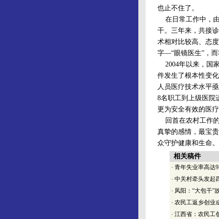
也止不住了。
在日常工作中，由
干。三年来，共接诊病
术相对比较高、态度
字—“眼镜医生”，
2004年以来，国
件发生了根本性变化
人员医疗技术水平亟
8名职工到上级医院
更为安全有效的医疗
回首在农村工作的
真挚的感情，最宝贵
众守护健康和生命。
相关稿件
·
青年失业率高达9
·
中关村牵头发起
·
凤阳：“大包干”
·
农民工返乡创业
·
江西省：农民工