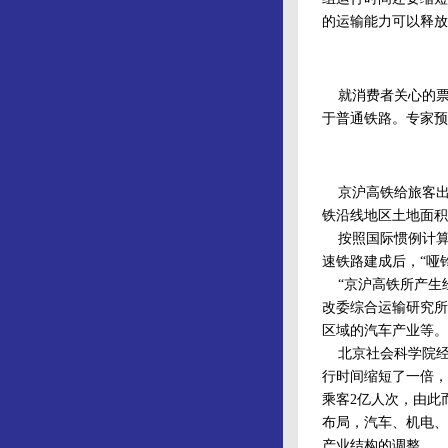
的运输能力可以释放
就消费者关心的票
于普通铁路。专家预
京沪高铁给旅客出
铁沿线地区土地面积仅
按照国际惯例计算方
速铁路建成后，“哑铃
“京沪高铁所产生经
改委综合运输研究所
区域的汽车产业等。
北京社会科学院经
行时间缩短了一倍，
乘客2亿人次，由此
布局，汽车、机电、
产业结构的调整。