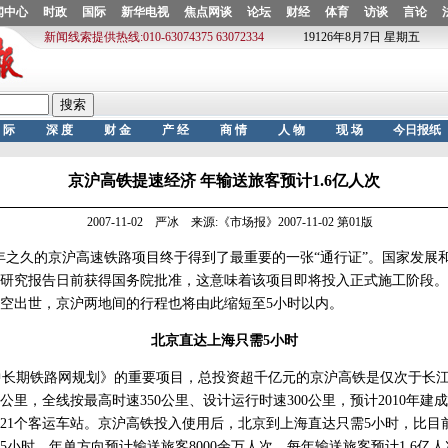
京沪高铁提速经济 年输送旅客预计1.6亿人次
2007-11-02 严冰 来源:《市场报》2007-11-02 第01版
年之久的京沪高速铁路项目终于得到了最重要的一张“通行证”。国家发展
研究报告日前获得国务院批准，这意味着该项目即将投入正式施工阶段。到
将横空出世，京沪两地间的行程也将由此缩短至5小时以内。
北京直达上海只需5小时
长期铁路网规划》的重要项目，总投资超千亿元的京沪高铁是仅次于长江
8公里，全线按最高时速350公里、设计运行时速300公里，预计2010年
21个客运车站。京沪高铁投入使用后，北京到上海直达只需5小时，比目
5小时。年单方向预计输送旅客8000余万人次，每年输送旅客预计1.6亿