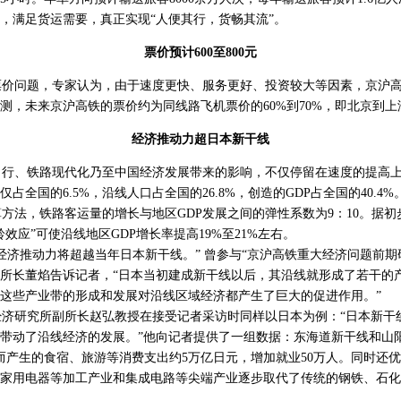
，满足货运需要，真正实现“人便其行，货畅其流”。
票价预计600至800元
价问题，专家认为，由于速度更快、服务更好、投资较大等因素，京沪高
测，未来京沪高铁的票价约为同线路飞机票价的60%到70%，即北京到上海约
经济推动力超日本新干线
行、铁路现代化乃至中国经济发展带来的影响，不仅停留在速度的提高上
占全国的6.5%，沿线人口占全国的26.8%，创造的GDP占全国的40.4%
法，铁路客运量的增长与地区GDP发展之间的弹性系数为9：10。据初
效应”可使沿线地区GDP增长率提高19%至21%左右。
济推动力将超越当年日本新干线。” 曾参与“京沪高铁重大经济问题前期
所长董焰告诉记者，“日本当初建成新干线以后，其沿线就形成了若干的
这些产业带的形成和发展对沿线区域经济都产生了巨大的促进作用。”
济研究所副所长赵弘教授在接受记者采访时同样以日本为例：“日本新干
带动了沿线经济的发展。”他向记者提供了一组数据：东海道新干线和山
而产生的食宿、旅游等消费支出约5万亿日元，增加就业50万人。同时还
家用电器等加工产业和集成电路等尖端产业逐步取代了传统的钢铁、石化