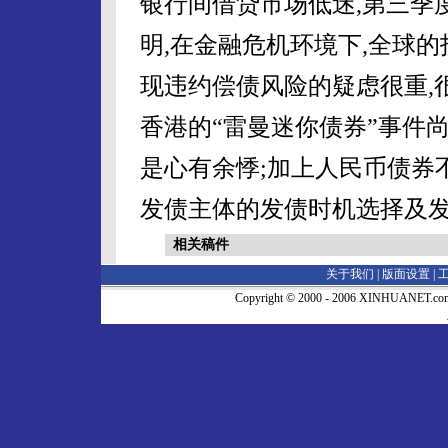
银行间借贷市场低迷,第三季度
明,在金融危机环境下,全球
现违约偿债风险的疑虑很重,
香港的“雷曼迷你债券”事件尚
是心有余悸;加上人民币债券不
发债主体的发债时机选择及
相关稿件
关于我们 |
版面设置
|
Copyright © 2000 - 2006 XINHUA