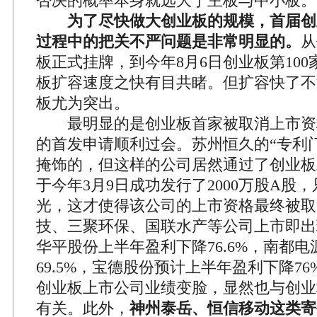
否决的概率本身就远大于主板与中小板。
为了尽快做大创业板的规模，首届创
过程中的把关不严问题是非常明显的。
从
板正式挂牌，到今年8月6日创业板第10
板扩容速度之快有目共睹。但扩容快了不
板尤为突出。
最明显的是创业板首家被取消上市资
的首发申请顺利过会。苏州恒久的“专利
掩饰的，但这样的公司居然通过了创业板
于今年3月9日成功发行了2000万股A股
光，这才使得该公司的上市资格最终被取
技、三聚环保、国联水产等公司上市即出
华平股份上半年盈利下降76.6%，南都
69.5%，宝德股份预计上半年盈利下降76
创业板上市公司业绩变脸，显然也与创业
有关。此外，
神州泰岳、恒信移动这类寄