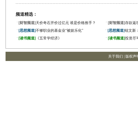
频道精选：
·
·
[财智频道]
天价奇石开价过亿元 谁是价格推手？
[财智频道]
存款返
·
·
[思想频道]
不够职业的基金业“被娱乐化”
[思想频道]
钮文新
·
·
[读书频道]
《五常学经济》
[读书频道]
投资尽