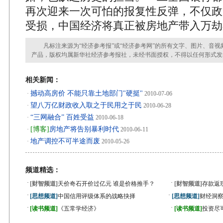
再次迎来一次可怕的报复性反弹，不仅政
受损，中国经济将真正被房地产带入万劫
凡标注来源为“经济参考报”或“经济参考网”的所有文字、图片、音视
产品，版权均属新华社经济参考报社，未经书面授权，不得以任何形式发
相关新闻：
撼动高房价 不能只靠土地部门"硬挺"
·
2010-07-06
望八万亿财政收入取之于民用之于民
·
2010-06-28
“三网融合” 百姓受益
·
2010-06-18
[博客]
房地产将告别暴利时代
·
2010-06-11
地产调控不可半途而废
·
2010-05-26
频道精选：
·
·
[财智频道]
天价奇石开价过亿元 谁是价格推手？
[财智频道]
存款返
·
·
[思想频道]
中国信用评级体系的战略抉择
[思想频道]
财经洞
·
·
[读书频道]
《五常学经济》
[读书频道]
投资尽