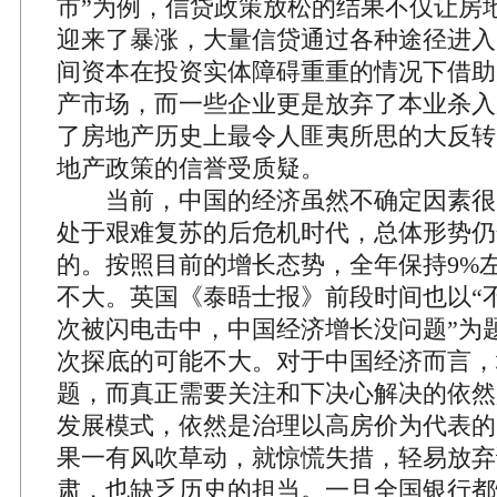
市”为例，信贷政策放松的结果不仅让房
迎来了暴涨，大量信贷通过各种途径进入
间资本在投资实体障碍重重的情况下借助
产市场，而一些企业更是放弃了本业杀入
了房地产历史上最令人匪夷所思的大反转
地产政策的信誉受质疑。
当前，中国的经济虽然不确定因素很
处于艰难复苏的后危机时代，总体形势仍
的。按照目前的增长态势，全年保持9%
不大。英国《泰晤士报》前段时间也以“
次被闪电击中，中国经济增长没问题”为
次探底的可能不大。对于中国经济而言，
题，而真正需要关注和下决心解决的依然
发展模式，依然是治理以高房价为代表的
果一有风吹草动，就惊慌失措，轻易放弃
肃，也缺乏历史的担当。一旦全国银行都