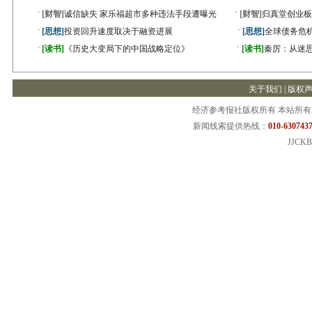
·
·
[财智]
诚信缺失 家乐福超市多种违法手段遭曝光
[财智]
归真堂创业板
·
·
[思想]
投资回升速度取决于融资进展
[思想]
全球债务危机
·
·
[读书]
《历史大变局下的中国战略定位》
[读书]
秦厉：从迷
关于我们
|
版权
经济参考报社版权所有 本站所
新闻线索提供热线：
010-6307437
JJCKB