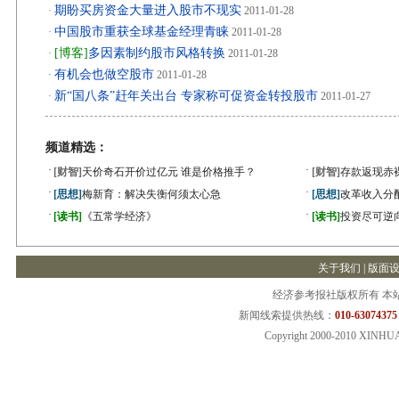
期盼买房资金大量进入股市不现实
·
2011-01-28
中国股市重获全球基金经理青睐
·
2011-01-28
[博客]
多因素制约股市风格转换
·
2011-01-28
有机会也做空股市
·
2011-01-28
新“国八条”赶年关出台 专家称可促资金转投股市
·
2011-01-27
频道精选：
·
·
[财智]
天价奇石开价过亿元 谁是价格推手？
[财智]
存款返现赤
·
·
[思想]
梅新育：解决失衡何须太心急
[思想]
改革收入分
·
·
[读书]
《五常学经济》
[读书]
投资尽可逆
关于我们
|
版面
经济参考报社版权所有 本
新闻线索提供热线：
010-63074375
Copyright 2000-2010 XINHU