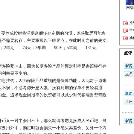
要养成按时将活期余额转存定期的习惯，以获取尽可能多
是否需要转存，主要掌握以下临界点，在此时间之前的先支
2年期——74天；3年期——90天；5年期——131天。
寿险受冲击，因为长期寿险产品的预定利率是参照银行存
的利率是不变的。
息挂钩，因为保险产品重视的是保障功能，因此对于原来
买不误，不必考虑升息因素。没有到期的保单不要轻易退
约金。追求现金回报率的投资者可以减少对代客理财型寿险
币又一时半会用不上，那么就请考虑兑换成人民币吧。当
需要用外币，购汇时就会损失一小笔买卖差价。另外一个方