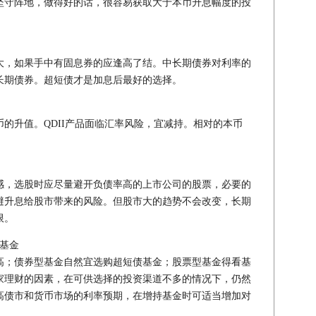
坚守阵地，做得好的话，很容易获取大于本币升息幅度的投
，如果手中有固息券的应逢高了结。中长期债券对利率的
长期债券。超短债才是加息后最好的选择。
升值。QDII产品面临汇率风险，宜减持。相对的本币
，选股时应尽量避开负债率高的上市公司的股票，必要的
避升息给股市带来的风险。但股市大的趋势不会改变，长期
限。
基金
；债券型基金自然宜选购超短债基金；股票型基金得看基
家理财的因素，在可供选择的投资渠道不多的情况下，仍然
高债市和货币市场的利率预期，在增持基金时可适当增加对
。