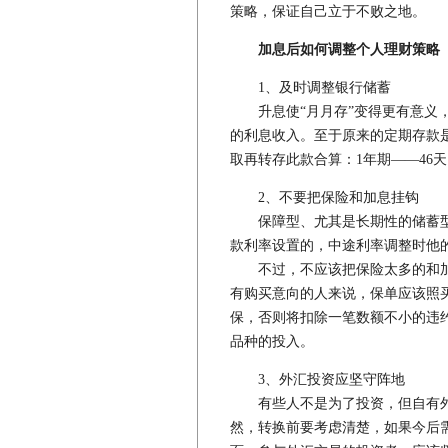
策略，保证自己立于不败之地。
加息后如何调整个人理财策略
1、及时调整银行储蓄
升息使“月月存”变得更有意义，
的利息收入。至于原来的定期存款
取再转存此款合算：1年期——46天；
2、不要把保险和加息挂钩
保障型、尤其是长期性的储蓄型
款利率设置的，中途利率调整时他
不过，不应该把保险太多的和加
有购买意向的人来说，保单应该照
保，否则将扣除一笔数额不小的违
品种的投入。
3、外汇投资应坚守阵地
有些人不是为了投资，但自有外
然，转换前要考虑清楚，如果今后