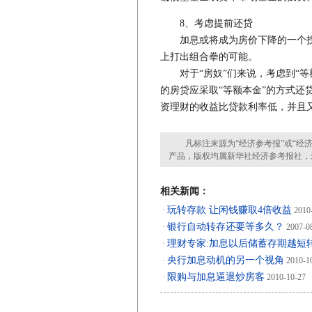
8、考虑提前还贷
加息或将成为房价下降的一个拐
上打出组合拳的可能。
对于“房奴”们来说，考虑到“等额
的房贷应采取“等额本金”的方式还
资理财的收益比贷款利率低，并且
凡标注来源为“经济参考报”或“经济
产品，版权均属新华社经济参考报社，
相关新闻：
玩转存款 让闲钱赚取4倍收益
·
2010
银行自动转存还要等多久？
·
2007-0
理财专家:加息以后储蓄存期越短
·
央行加息动机的另一个视角
·
2010-1
限购与加息逼退炒房客
·
2010-10-27