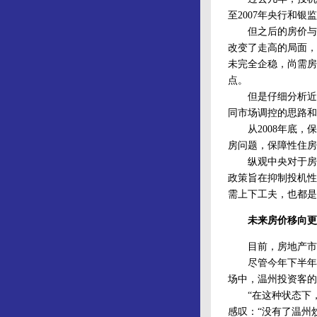
至2007年央行和
但之后的房价与市
改变了走高的局面，
未完全企稳，尚需房
点。
但是仔细分析近期
同市场调控的思路和
从2008年底，保
房问题，保障性住房
纵观中央对于房地
政策旨在抑制投机性
需上下工夫，也都是
未来房价移向更
目前，房地产市场
尽管今年下半年以
场中，温州投资客的
“在这种状态下，我
感叹：“没有了温州