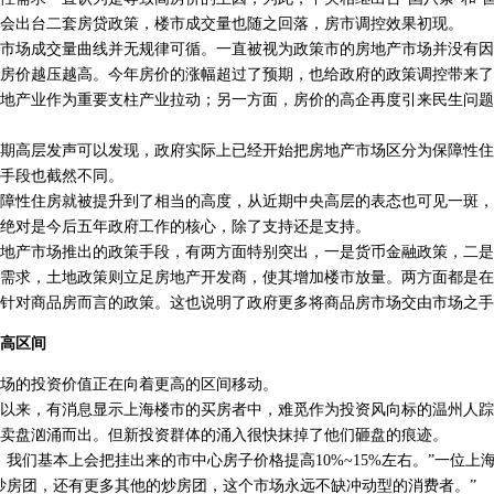
银监会出台二套房贷政策，楼市成交量也随之回落，房市调控效果初现。
场成交量曲线并无规律可循。一直被视为政策市的房地产市场并没有因
房价越压越高。今年房价的涨幅超过了预期，也给政府的政策调控带来了
地产业作为重要支柱产业拉动；另一方面，房价的高企再度引来民生问题
高层发声可以发现，政府实际上已经开始把房地产市场区分为保障性住
手段也截然不同。
障性住房就被提升到了相当的高度，从近期中央高层的表态也可见一斑，
绝对是今后五年政府工作的核心，除了支持还是支持。
产市场推出的政策手段，有两方面特别突出，一是货币金融政策，二是
需求，土地政策则立足房地产开发商，使其增加楼市放量。两方面都是在
针对商品房而言的政策。这也说明了政府更多将商品房市场交由市场之手
高区间
的投资价值正在向着更高的区间移动。
来，有消息显示上海楼市的买房者中，难觅作为投资风向标的温州人踪
卖盘汹涌而出。但新投资群体的涌入很快抹掉了他们砸盘的痕迹。
们基本上会把挂出来的市中心房子价格提高10%~15%左右。”一位上
炒房团，还有更多其他的炒房团，这个市场永远不缺冲动型的消费者。”