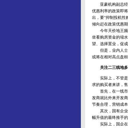
亚豪机构副总经理
优惠利率的政策即将
出，要“抑制投机性
倾向赶在政策优惠期
今年天价地王频频
坐看购房资金的缩水
望、选择置业，促成
但是，业内人士对
或将在相对高点盘桓
关注二三线地多
实际上，不管是开
求的购买者来讲，售
首先，在一线市场
发商就比外来开发商
节奏合理，营销成本
其次，国有企业资
幅升值的最终推手的
实际上，国企在房