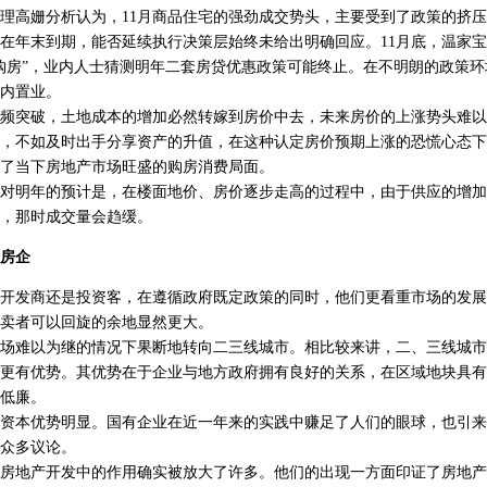
高姗分析认为，11月商品住宅的强劲成交势头，主要受到了政策的挤压
在年末到期，能否延续执行决策层始终未给出明确回应。11月底，温家
购房”，业内人士猜测明年二套房贷优惠政策可能终止。在不明朗的政策
内置业。
突破，土地成本的增加必然转嫁到房价中去，未来房价的上涨势头难以
，不如及时出手分享资产的升值，在这种认定房价预期上涨的恐慌心态下
了当下房地产市场旺盛的购房消费局面。
明年的预计是，在楼面地价、房价逐步走高的过程中，由于供应的增加
，那时成交量会趋缓。
房企
发商还是投资客，在遵循政府既定政策的同时，他们更看重市场的发展
卖者可以回旋的余地显然更大。
难以为继的情况下果断地转向二三线城市。相比较来讲，二、三线城市
更有优势。其优势在于企业与地方政府拥有良好的关系，在区域地块具有
低廉。
本优势明显。国有企业在近一年来的实践中赚足了人们的眼球，也引来
众多议论。
地产开发中的作用确实被放大了许多。他们的出现一方面印证了房地产