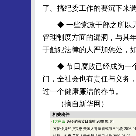
了。搞纪委工作的要沉下来
◆ 一些党政干部之所以无
管理制度方面的漏洞，与其
于触犯法律的人严加惩处，
◆ 节日腐败已经成为一个
门，全社会也有责任与义务
过一个健康廉洁的春节。
（摘自新华网）
相关稿件
·
[大家谈]
必须消除节日腐败
2008-01-04
·
方便快捷经济实惠 美国人青睐新式节日礼物
2008-01