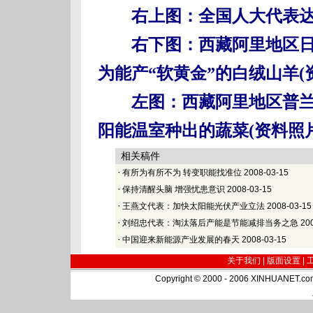
右上图：全国人大代表
右下图：西藏阿里地区日
为能产“软黄金”的白绒山羊(
左图：西藏阿里地区普兰县
阳能温室种出的蔬菜(资料照片
相关稿件
·
有所为有所不为 转变职能找准位
2008-03-15
·
保持清醒头脑 增强忧患意识
2008-03-15
·
王燕文代表：加快太阳能光伏产业立法
2008-03-15
·
刘绍忠代表：淘汰落后产能是节能减排当务之急
200
·
中国迎来新能源产业发展的春天
2008-03-15
关于我们 |
版面设置
|
Copyright © 2000 - 2006 XINHUA