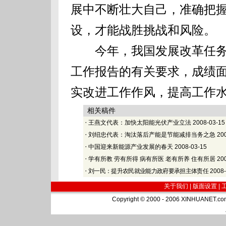
展中不断壮大自己，准确把
设，才能战胜挑战和风险。
今年，我国发展改革任务
工作报告的有关要求，成绩
实改进工作作风，提高工作
相关稿件
·
王燕文代表：加快太阳能光伏产业立法
2008-03-15
·
刘绍忠代表：淘汰落后产能是节能减排当务之急
200
·
中国迎来新能源产业发展的春天
2008-03-15
·
学有所教 劳有所得 病有所医 老有所养 住有所居
200
·
刘一民：提升农民就业能力政府要承担主体责任
2008-
关于我们 |
版面设置
|
Copyright © 2000 - 2006 XINHUA